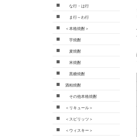
な行・は行
ま行～わ行
＜本格焼酎＞
芋焼酎
麦焼酎
米焼酎
黒糖焼酎
酒粕焼酎
その他本格焼酎
＜リキュール＞
＜スピリッツ＞
＜ウィスキー＞