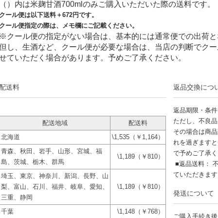
（）内は米麹甘酒700mlのみご購入いただいた際の送料です。
クール便は以下送料＋
672
円です。
クール便指定の際は、メモ欄にご記載ください。
※クール便の指定がない場合は、基本的には通常便での出荷と
但し、生酒など、クール便が必要な場合は、当店の判断でクー
せていただく場合があります。予めご了承ください。
配送料
返品交換につ
返品期限・条件
ただし、不良品
配送地域
配送料
その場合は商品
北海道
\1,535（￥1,164）
れを過ぎますと
青森、秋田、岩手、山形、宮城、福
で予めご了承く
\1,189（￥810）
島、茨城、栃木、群馬
■返品送料： 
ていただきま
埼玉、東京、神奈川、新潟、長野、山
梨、富山、石川、福井、岐阜、愛知、
\1,189（￥810）
発送について
三重、静岡
千葉
\1,148（￥768）
ご購入手続き後