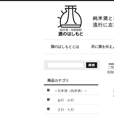
純米酒と
流行に左
酒のはしもととは
共に酒を伝え
ご指
削除
商品カテゴリ
＜日本酒（純米酒）＞
あ行・か行
さ行・た行