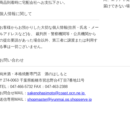
商品到着時に宅配会社へお支払下さい。
届けできない場
個人情報に関して
お客様からお預かりした大切な個人情報(住所・氏名・メー
ルアドレスなど)を、 裁判所・警察機関等・公共機関から
の提出要請があった場合以外、第三者に譲渡または利用す
る事は一切ございません。
お問い合わせ
純米酒・本格焼酎専門店 酒のはしもと
〒274-0063 千葉県船橋市習志野台4丁目7番地11号
TEL：047-466-5732 FAX：047-463-2388
お問合せMAIL：
sakenohasimoto@coast.ocn.ne.jp
送信専用MAIL：
shopmaster@jyunmai.oq.shopserve.jp