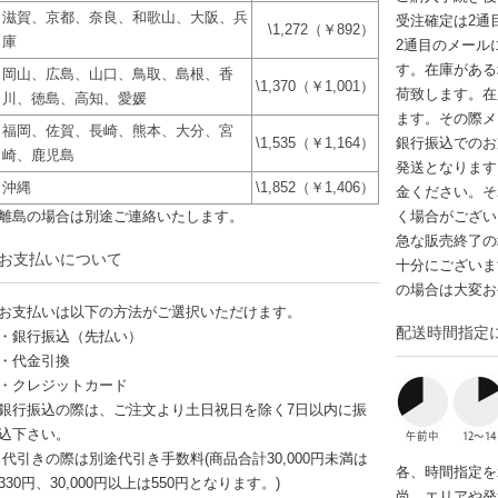
滋賀、京都、奈良、和歌山、大阪、兵
受注確定は2通
\1,272（￥892）
庫
2通目のメール
す。在庫がある
岡山、広島、山口、鳥取、島根、香
\1,370（￥1,001）
荷致します。在
川、徳島、高知、愛媛
ます。その際メ
福岡、佐賀、長崎、熊本、大分、宮
\1,535（￥1,164）
銀行振込でのお
崎、鹿児島
発送となります
沖縄
\1,852（￥1,406）
金ください。そ
離島の場合は別途ご連絡いたします。
く場合がござい
急な販売終了の
お支払いについて
十分にございま
の場合は大変お
お支払いは以下の方法がご選択いただけます。
配送時間指定
・銀行振込（先払い）
・代金引換
・クレジットカード
銀行振込の際は、ご注文より土日祝日を除く7日以内に振
込下さい。
代引きの際は別途代引き手数料(商品合計30,000円未満は
各、時間指定を
330円、30,000円以上は550円となります。)
尚、エリアや発