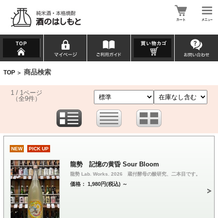
商品検索
TOP
>
1 / 1ページ
（全9件）
NEW
PICK UP
龍勢 記憶の黄昏 Sour Bloom
龍勢 Lab. Works. 2026 蔵付酵母の酸研究、二本目です。
価格： 1,980円(税込)
～