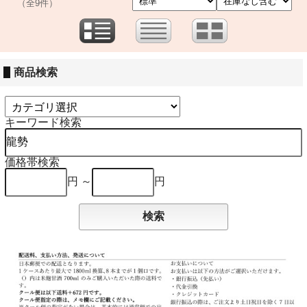
（全9件）
商品検索
キーワード検索
価格帯検索
円 ～
円