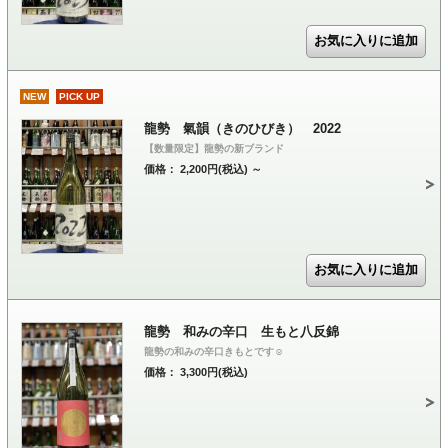
NEW
PICK UP
龍勢 氣韻（きのひびき） 2022
【数量限定】龍勢の新ブランド
価格： 2,200円(税込)
～
龍勢 和みの辛口 生もと八反錦
龍勢の和みの辛口きもとです☺
価格： 3,300円(税込)