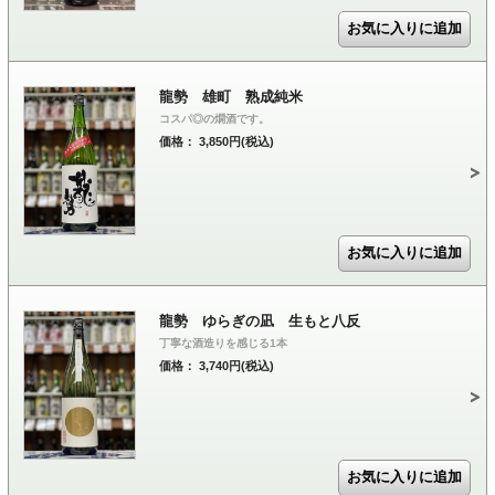
龍勢 雄町 熟成純米
コスパ◎の燗酒です。
価格： 3,850円(税込)
龍勢 ゆらぎの凪 生もと八反
丁寧な酒造りを感じる1本
価格： 3,740円(税込)