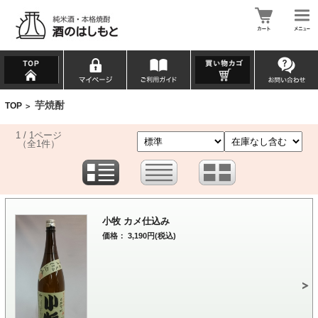
芋焼酎
TOP
>
1 / 1ページ
（全1件）
小牧 カメ仕込み
価格： 3,190円(税込)