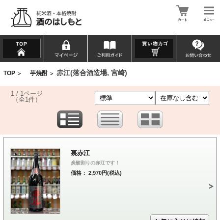
赤江(落合酒造場, 宮崎)
TOP
芋焼酎
>
>
1 / 1ページ
（全1件）
裏赤江
炭酸割りの赤江です！
価格： 2,970円(税込)