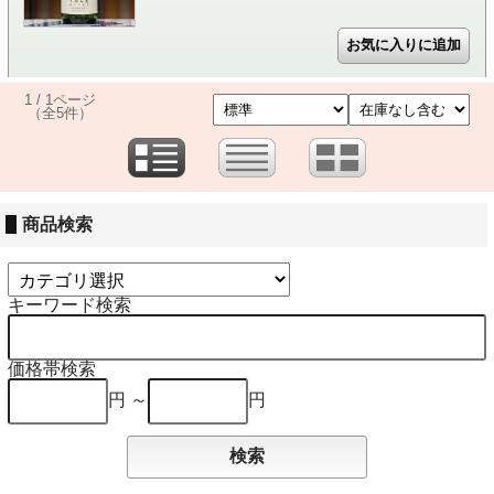
1 / 1ページ
（全5件）
商品検索
キーワード検索
価格帯検索
円 ～
円