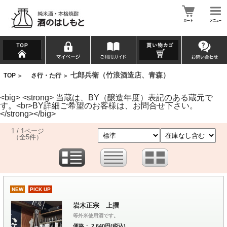
七郎兵衛（竹浪酒造店、青森）
TOP
さ行・た行
>
>
<big> <strong> 当蔵は、BY（醸造年度）表記のある蔵元で
す。<br>BY詳細ご希望のお客様は、お問合せ下さい。
</strong></big>
1 / 1ページ
（全5件）
NEW
PICK UP
岩木正宗 上撰
等外米使用酒です。
価格： 2,640円(税込)