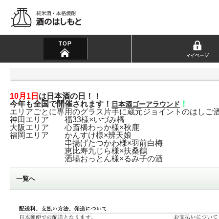
10月1日
は日本酒の日！！
今年も全国で開催されます！
！
日本酒ゴーアラウンド
エリアごとに専用のグラス片手に蔵元ジョイントのはしご
神田エリア 福33様×いづみ橋
大阪エリア 心斎橋わっか様×秋鹿
福岡エリア かんすけ様×辨天娘
串揚げたつかわ様×羽前白梅
恵比寿九じら様×扶桑鶴
酒場おっとん様×るみ子の酒
一覧へ