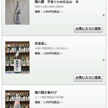
園の露 手造りかめ仕込み 米
宮崎の山奥の秘密の蒸留所
価格： 1,950円(税込)
～
武者返し
本場の球磨焼酎は人情の味わい
価格： 1,694円(税込)
～
蔵の隠き魅やげ
オーク樽貯蔵熟成の米焼酎
価格： 1,780円(税込)
～