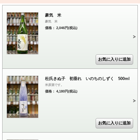
豪気 米
豪気 米
価格： 2,046円(税込)
杜氏きぬ子 初垂れ いのちのしずく 500ml
米原酒です。
価格： 4,180円(税込)