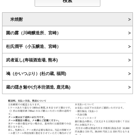
米焼酎
園の露（川崎醸造所、宮崎）
杜氏潤平（小玉醸造、宮崎）
武者返し(寿福酒造場, 熊本)
鳰（かいつぶり）(杜の蔵, 福岡)
蔵の隠き魅やげ(本坊酒造, 鹿児島)