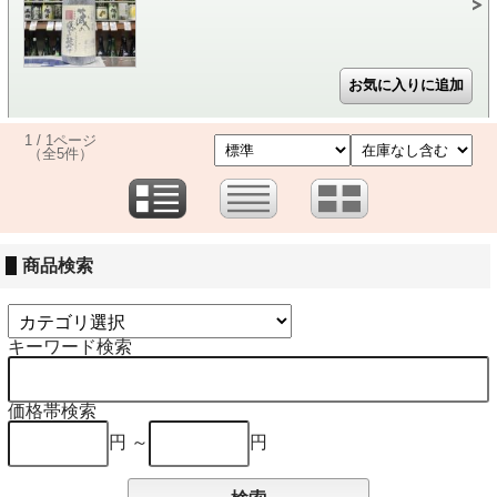
1 / 1ページ
（全5件）
商品検索
キーワード検索
価格帯検索
円 ～
円