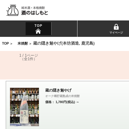
蔵の隠き魅やげ(本坊酒造, 鹿児島)
TOP
米焼酎
>
>
1 / 1ページ
（全1件）
蔵の隠き魅やげ
オーク樽貯蔵熟成の米焼酎
価格： 1,780円(税込)
～