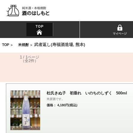
武者返し(寿福酒造場, 熊本)
TOP
米焼酎
>
>
1 / 1ページ
（全2件）
杜氏きぬ子 初垂れ いのちのしずく 500ml
米原酒です。
価格： 4,180円(税込)