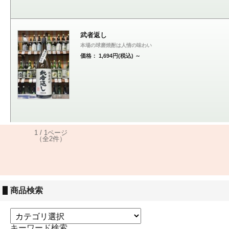
武者返し
本場の球磨焼酎は人情の味わい
価格： 1,694円(税込)
～
1 / 1ページ
（全2件）
商品検索
キーワード検索