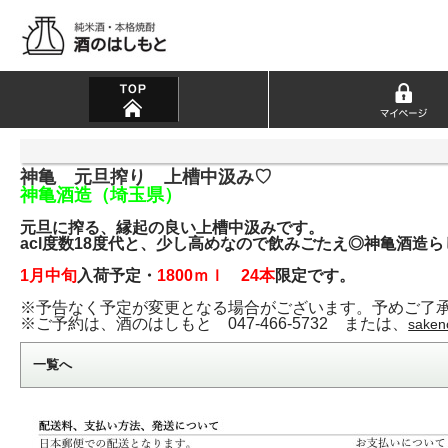
神亀 元旦搾り 上槽中汲み♡
神亀酒造（埼玉県）
元旦に搾る、縁起の良い上槽中汲みです。
acl度数18度代と、少し高めなので飲みごたえ◎神亀酒造
1月中旬
入荷予定・
1800ｍｌ 24本
限定です
。
※予告なく予定が変更となる場合がございます。予めご了
※ご予約は、酒のはしもと 047-466-5732 または、
saken
一覧へ