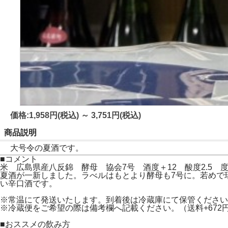
価格:1,958円(税込)
～
3,751円(税込)
商品説明
大号令の夏酒です。
■コメント
米 広島県産八反錦 酵母 協会7号 酒度＋12 酸度2.5 度
夏酒が一新しました。ラべルはもとより酵母も7号に。若めで
い辛口酒です。
※常温にて発送いたします。到着後は冷蔵庫にて保管ください
※冷蔵便をご希望の際は備考欄へ記載ください。（送料+672
■おススメの飲み方