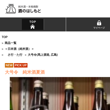
TOP
商品一覧
>
＜日本酒（純米酒）＞
>
さ行・た行
大号令(馬上酒造, 広島)
>
>
NEW
PICK UP
大号令 純米酒夏酒