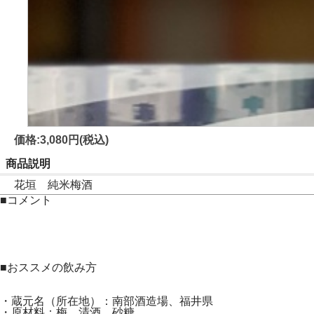
価格:3,080円(税込)
商品説明
花垣 純米梅酒
■コメント
■おススメの飲み方
・蔵元名（所在地）：南部酒造場、福井県
・原材料：梅、清酒、砂糖