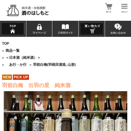
TOP
商品一覧
>
＜日本酒（純米酒）＞
>
あ行・か行
羽前白梅(羽根田酒造, 山形)
>
>
NEW
PICK UP
羽前白梅 出羽の里 純米酒