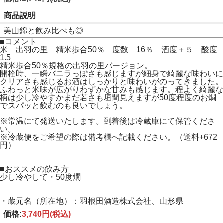
商品説明
美山錦と飲み比べも◎
■コメント
米 出羽の里 精米歩合50％ 度数 16％ 酒度＋５ 酸度
1.5
精米歩合50％規格の出羽の里バージョン。
開栓時、一瞬バニラっぽさも感じますが細身で綺麗な味わいに
クリアさも感じるお酒はしっかりと味わいがのってきました。
ふわっと米味が広がりわずかな甘みも感じます。程よく綺麗な
柄は少し冷やすかまだ若さも垣間見えますが50度程度のお燗
でスパッと飲むのも良いでしょう。
※常温にて発送いたします。到着後は冷蔵庫にて保管くださ
い。
※冷蔵便をご希望の際は備考欄へ記載ください。（送料+672
円）
■おススメの飲み方
少し冷やして・50度燗
・蔵元名（所在地）：羽根田酒造株式会社、山形県
価格:
3,740円
(税込)