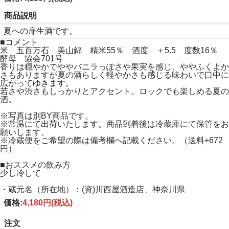
商品説明
夏への扉生酒です。
■コメント
米 五百万石 美山錦 精米55％ 酒度 ＋5.5 度数16％
酵母 協会701号
香りは穏やかでややバニラっぽさや果実を感じ、ややふくよか
さもありますが夏の酒らしく軽やかさも感じる味わいで口中に
広がってゆきます。
若さや渋さもしっかりとアクセント。ロックでも楽しめる夏の
酒。
※写真は別BY商品です。
※常温にて出荷いたします。商品到着後は冷蔵庫にて保管をお
願いします。
※冷蔵便をご希望の際は備考欄へ記載ください。（送料+672
円）
■おススメの飲み方
少し冷して
・蔵元名（所在地）：(資)川西屋酒造店、神奈川県
価格:
4,180円
(税込)
注文