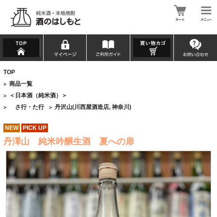
TOP
商品一覧
>
＜日本酒（純米酒）＞
>
さ行・た行
丹沢山(川西屋酒造店, 神奈川)
>
>
NEW
PICK UP
丹澤山 純米吟醸生酒 夏への扉