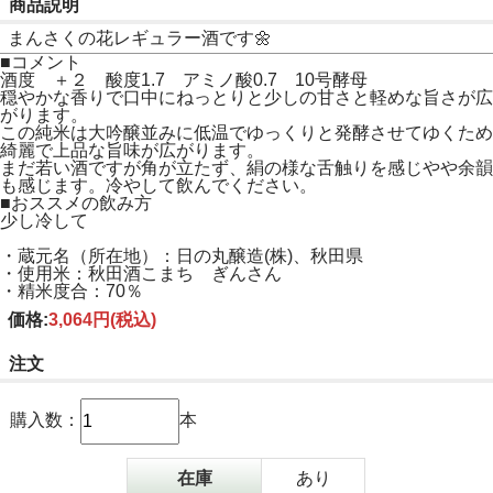
商品説明
まんさくの花レギュラー酒です🌼
■コメント
酒度 ＋２ 酸度1.7 アミノ酸0.7 10号酵母
穏やかな香りで口中にねっとりと少しの甘さと軽めな旨さが広
がります。
この純米は大吟醸並みに低温でゆっくりと発酵させてゆくため
綺麗で上品な旨味が広がります。
まだ若い酒ですが角が立たず、絹の様な舌触りを感じやや余韻
も感じます。冷やして飲んでください。
■おススメの飲み方
少し冷して
・蔵元名（所在地）：日の丸醸造(株)、秋田県
・使用米：秋田酒こまち ぎんさん
・精米度合：70％
価格:
3,064円
(税込)
注文
購入数：
本
在庫
あり