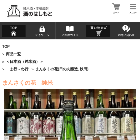
TOP
商品一覧
>
＜日本酒（純米酒）＞
>
ま行～わ行
まんさくの花(日の丸醸造, 秋田)
>
>
まんさくの花 純米