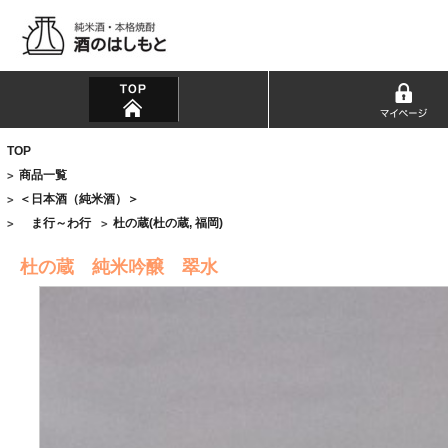
TOP
商品一覧
>
＜日本酒（純米酒）＞
>
ま行～わ行
杜の蔵(杜の蔵, 福岡)
>
>
杜の蔵 純米吟醸 翠水