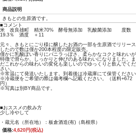
商品説明
きもとの生原酒です。
■コメント
米 改良雄町 精米70% 酵母無添加 乳酸菌添加 度数
19.3％ 酒度 ＋11
元々、きもとにごり様に醸したお酒の一部を生原酒でリリース
したので数は僅か200本程度の限定販売。
僅かに乳酸ぽい香りにバニラっぽさ、柔らかなコクと味わいが
特徴で滑らか、しっかりと伸びのある味わいになりました。ま
だこれからの味わいの変化も楽しいのでゆっくりと飲んでくだ
さい。
※常温にて発送いたします。到着後は冷蔵庫にて保管ください
※冷蔵便をご希望の際は備考欄へ記載ください。（送料+672
円）
※写真は別BY商品です。
■おススメの飲み方
少し冷やして
・蔵元名（所在地）：板倉酒造(有)（島根県）
価格:
4,620円
(税込)