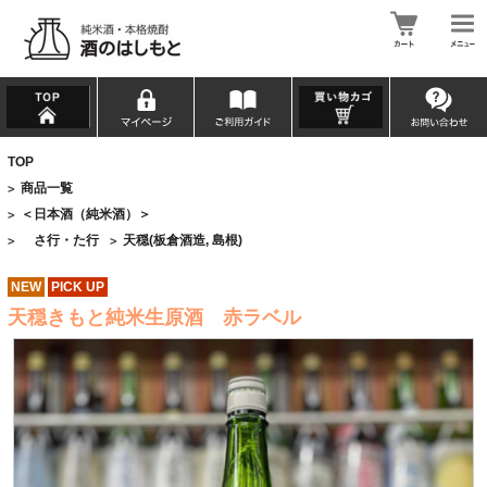
TOP
商品一覧
>
＜日本酒（純米酒）＞
>
さ行・た行
天穏(板倉酒造, 島根)
>
>
NEW
PICK UP
天穏きもと純米生原酒 赤ラベル