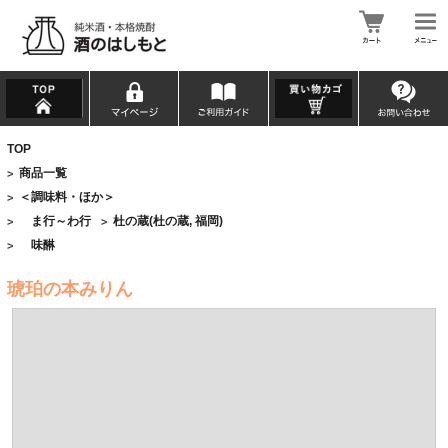
TOP
商品一覧
>
＜調味料・ほか＞
>
ま行～わ行
杜の蔵(杜の蔵, 福岡)
>
>
味醂
>
琥珀の本みりん