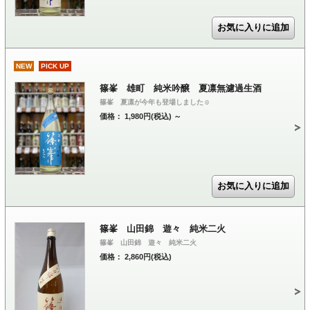
NEW
PICK UP
篠峯 雄町 純米吟醸 夏凛無濾過生酒
篠峯 夏凛が今年も登場しました☺
価格： 1,980円(税込)
～
篠峯 山田錦 遊々 純米二火
篠峯 山田錦 遊々 純米二火
価格： 2,860円(税込)