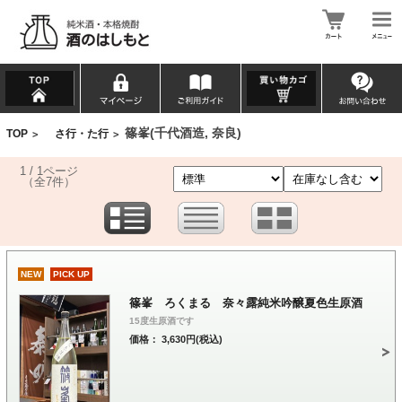
篠峯(千代酒造, 奈良)
TOP
さ行・た行
>
>
1 / 1ページ
（全7件）
NEW
PICK UP
篠峯 ろくまる 奈々露純米吟醸夏色生原酒
15度生原酒です
価格： 3,630円(税込)