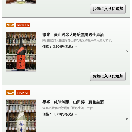
NEW
PICK UP
篠峯 愛山純米大吟醸無濾過生原酒
[数量限定]兵庫県産愛山特A地区特等米使用純大です。
価格： 3,300円(税込)
～
NEW
PICK UP
篠峯 純米吟醸 山田錦 夏色生酒
篠峯の夏酒の定番酒「夏色生酒」です。
価格： 1,980円(税込)
～