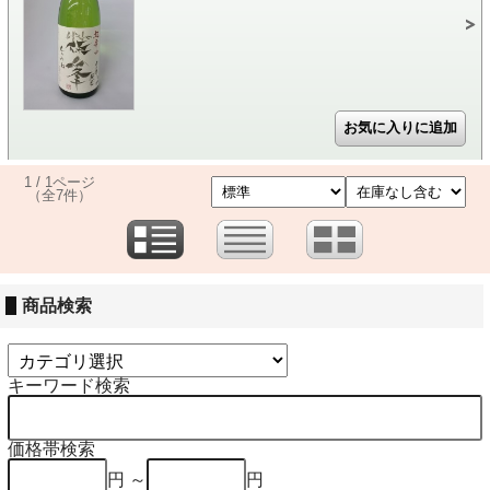
1 / 1ページ
（全7件）
商品検索
キーワード検索
価格帯検索
円 ～
円