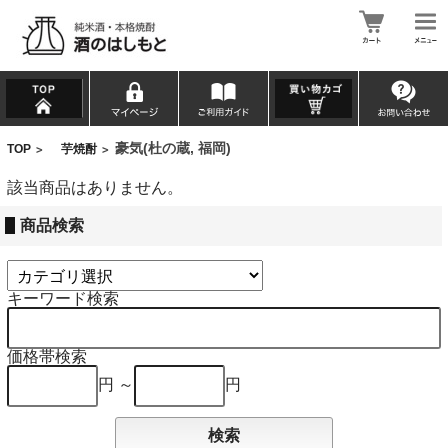
豪気(杜の蔵, 福岡)
TOP
芋焼酎
>
>
該当商品はありません。
商品検索
キーワード検索
価格帯検索
円 ～
円