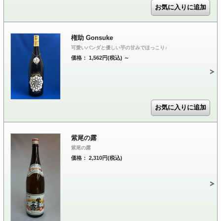
権助 Gonsuke
可愛いパンダと優しい芋の甘みでほっこり♪
価格： 1,562円(税込)
～
紫尾の露
紫尾の露
価格： 2,310円(税込)