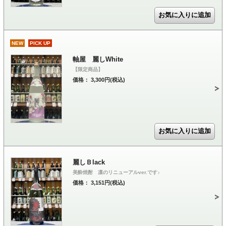
NEW
PICK UP
軸屋 麗しWhite
【限定商品】
価格： 3,300円(税込)
麗しＢlack
美酔焼酎 凛のリニューアルver.です♪
価格： 3,151円(税込)