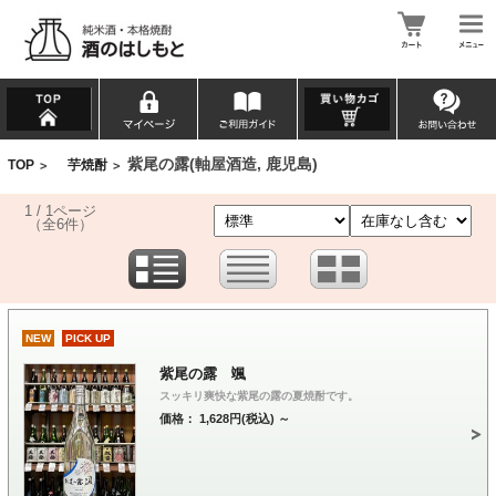
紫尾の露(軸屋酒造, 鹿児島)
TOP
芋焼酎
>
>
1 / 1ページ
（全6件）
NEW
PICK UP
紫尾の露 颯
スッキリ爽快な紫尾の露の夏焼酎です。
価格： 1,628円(税込)
～