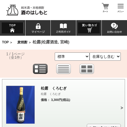
松露(松露酒造, 宮崎)
TOP
麦焼酎
>
>
1 / 1ページ
（全1件）
松露 くろむぎ
松露 くろむぎ
価格： 3,300円(税込)