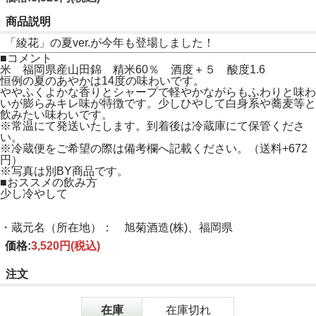
商品説明
「綾花」の夏ver.が今年も登場しました！
■コメント
米 福岡県産山田錦 精米60％ 酒度＋５ 酸度1.6
恒例の夏のあやかは14度の味わいです。
ややふくよかな香りとシャープで軽やかながらもふわりと味わ
いが膨らみキレ味が特徴です。少しひやして白身系や蕎麦等と
飲みたい味わいです。
※常温にて発送いたします。到着後は冷蔵庫にて保管くださ
い。
※冷蔵便をご希望の際は備考欄へ記載ください。（送料+672
円）
※写真は別BY商品です。
■おススメの飲み方
少し冷やして
・蔵元名（所在地）： 旭菊酒造(株)、福岡県
価格:
3,520円
(税込)
注文
在庫
在庫切れ