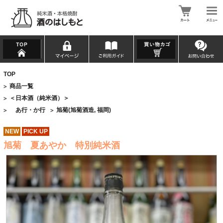
TOP
商品一覧
>
＜日本酒（純米酒）＞
>
あ行・か行
旭菊(旭菊酒造, 福岡)
>
>
NEW
PICK UP
旭菊 夏あやか 特別純米酒