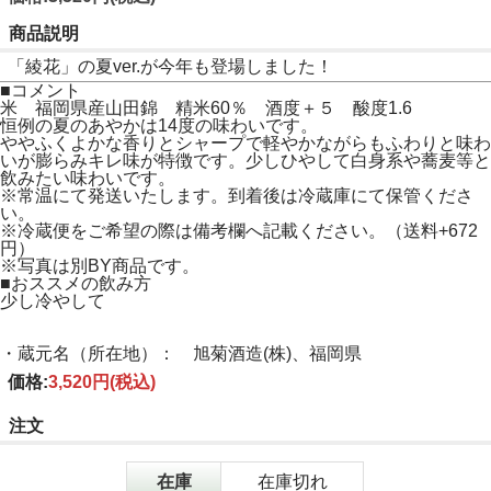
商品説明
「綾花」の夏ver.が今年も登場しました！
■コメント
米 福岡県産山田錦 精米60％ 酒度＋５ 酸度1.6
恒例の夏のあやかは14度の味わいです。
ややふくよかな香りとシャープで軽やかながらもふわりと味わ
いが膨らみキレ味が特徴です。少しひやして白身系や蕎麦等と
飲みたい味わいです。
※常温にて発送いたします。到着後は冷蔵庫にて保管くださ
い。
※冷蔵便をご希望の際は備考欄へ記載ください。（送料+672
円）
※写真は別BY商品です。
■おススメの飲み方
少し冷やして
・蔵元名（所在地）： 旭菊酒造(株)、福岡県
価格:
3,520円
(税込)
注文
在庫
在庫切れ