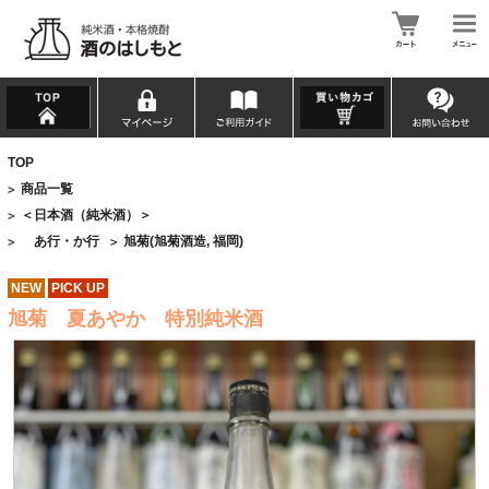
TOP
商品一覧
>
＜日本酒（純米酒）＞
>
あ行・か行
旭菊(旭菊酒造, 福岡)
>
>
NEW
PICK UP
旭菊 夏あやか 特別純米酒