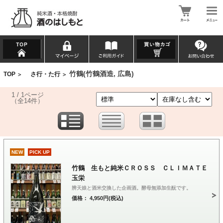
竹鶴(竹鶴酒造, 広島)
TOP
さ行・た行
>
>
1 / 1ページ
（全14件）
NEW
PICK UP
竹鶴 生もと純米ＣＲＯＳＳ ＣＬＩＭＡＴＥ
玉栄
辨天娘と酒米交換した企画酒。酵母無添加生酛です。
価格： 4,950円(税込)