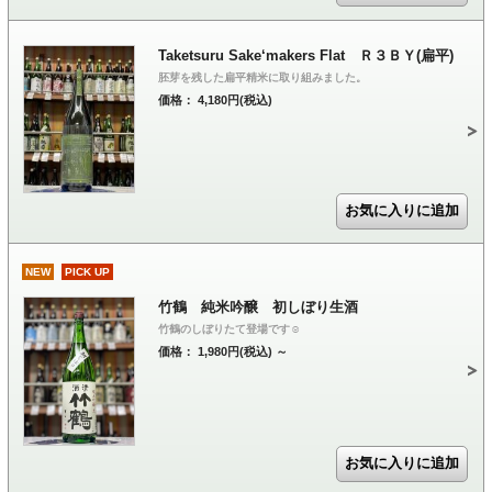
Taketsuru Sake‘makers Flat Ｒ３ＢＹ(扁平)
胚芽を残した扁平精米に取り組みました。
価格： 4,180円(税込)
NEW
PICK UP
竹鶴 純米吟醸 初しぼり生酒
竹鶴のしぼりたて登場です☺
価格： 1,980円(税込)
～