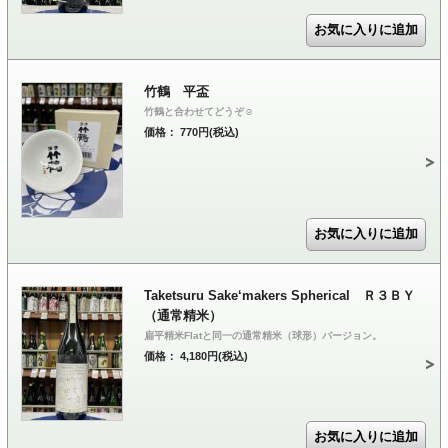
竹鶴 平盃
竹鶴と合わせてどうぞ☺
価格： 770円(税込)
Taketsuru Sake‘makers Spherical Ｒ３ＢＹ
（通常精米）
扁平精米Flatと同一の通常精米（球形）バージョン。
価格： 4,180円(税込)