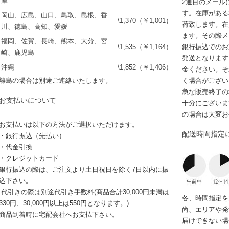
庫
2通目のメール
す。在庫がある
岡山、広島、山口、鳥取、島根、香
\1,370（￥1,001）
荷致します。在
川、徳島、高知、愛媛
ます。その際メ
福岡、佐賀、長崎、熊本、大分、宮
\1,535（￥1,164）
銀行振込でのお
崎、鹿児島
発送となります
沖縄
\1,852（￥1,406）
金ください。そ
離島の場合は別途ご連絡いたします。
く場合がござい
急な販売終了の
お支払いについて
十分にございま
の場合は大変お
お支払いは以下の方法がご選択いただけます。
配送時間指定
・銀行振込（先払い）
・代金引換
・クレジットカード
銀行振込の際は、ご注文より土日祝日を除く7日以内に振
込下さい。
代引きの際は別途代引き手数料(商品合計30,000円未満は
各、時間指定を
330円、30,000円以上は550円となります。)
尚、エリアや発
商品到着時に宅配会社へお支払下さい。
届けできない場