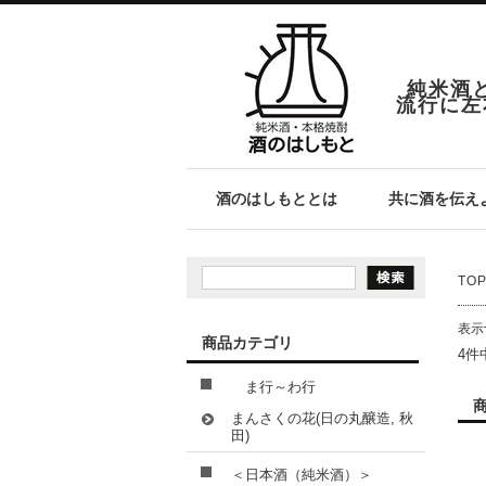
純米酒
流行に左
酒のはしもととは
共に酒を伝え
TO
表示
商品カテゴリ
4件
ま行～わ行
まんさくの花(日の丸醸造, 秋
田)
＜日本酒（純米酒）＞