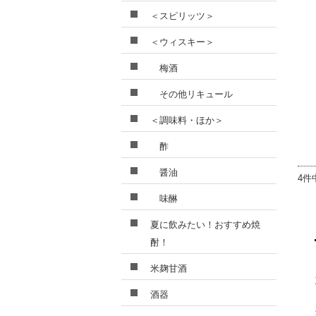
＜スピリッツ＞
＜ウィスキー＞
梅酒
その他リキュール
＜調味料・ほか＞
酢
醤油
4件
味醂
夏に飲みたい！おすすめ焼
酎！
米麹甘酒
酒器