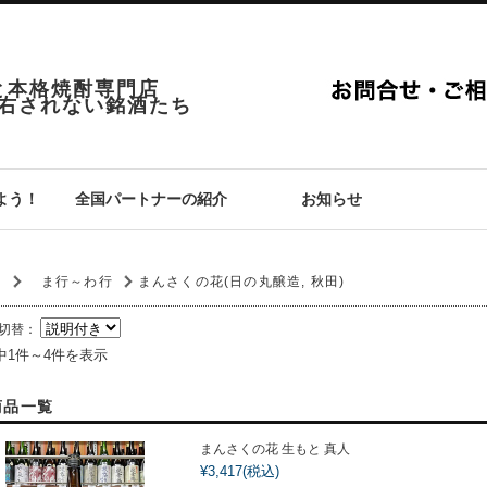
と本格焼酎専門店
右されない銘酒たち
よう！
全国パートナーの紹介
お知らせ
P
ま行～わ行
まんさくの花(日の丸醸造, 秋田)
切替：
中1件～4件を表示
商品一覧
まんさくの花 生もと 真人
¥3,417
(税込)