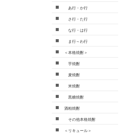
あ行・か行
さ行・た行
な行・は行
ま行～わ行
＜本格焼酎＞
芋焼酎
麦焼酎
米焼酎
黒糖焼酎
酒粕焼酎
その他本格焼酎
＜リキュール＞