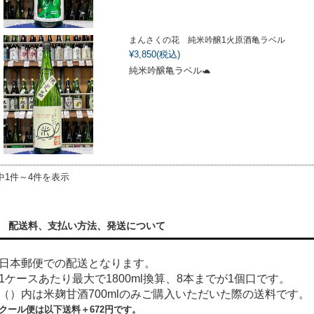
まんさくの花 純米吟醸1火原酒亀ラベル
¥3,850
(税込)
純米吟醸亀ラベル🐢
中1件～4件を表示
配送料、支払い方法、発送について
日本郵便での配送となります。
1ケースあたり最大で1800ml換算、8本までが1個口です。
（）内は米麹甘酒700mlのみご購入いただいた際の送料です。
クール便は以下送料＋
672
円です。