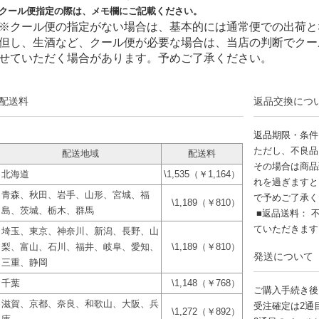
クール便指定の際は、メモ欄にご記載ください。
※クール便の指定がない場合は、基本的には通常便での出荷と
但し、生酒など、クール便が必要な場合は、当店の判断でクー
せていただく場合があります。予めご了承ください。
配送料
返品交換につ
返品期限・条件
ただし、不良品
配送地域
配送料
その場合は商品
北海道
\1,535（￥1,164）
れを過ぎますと
青森、秋田、岩手、山形、宮城、福
で予めご了承く
\1,189（￥810）
島、茨城、栃木、群馬
■返品送料： 
ていただきま
埼玉、東京、神奈川、新潟、長野、山
梨、富山、石川、福井、岐阜、愛知、
\1,189（￥810）
発送について
三重、静岡
千葉
\1,148（￥768）
ご購入手続き後
滋賀、京都、奈良、和歌山、大阪、兵
受注確定は2通
\1,272（￥892）