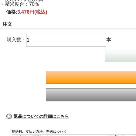
・精米度合：70％
価格:
3,476円
(税込)
注文
購入数：
本
返品についての詳細はこちら