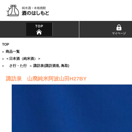
TOP
商品一覧
>
＜日本酒（純米酒）＞
>
さ行・た行
諏訪泉(諏訪酒造, 鳥取)
>
>
諏訪泉 山廃純米阿波山田H27BY