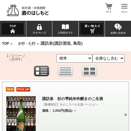
諏訪泉(諏訪酒造, 鳥取)
TOP
さ行・た行
>
>
1 / 1ページ
（全9件）
NEW
PICK UP
諏訪泉 杉の雫純米吟醸きのこ生酒
【数量限定】きのこラベル生酒バージョン
価格： 1,942円(税込)
～