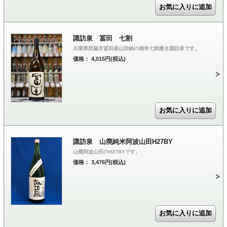
諏訪泉 冨田 七割
兵庫県西脇市冨田産山田錦の精米七割磨き諏訪泉です。
価格： 4,015円(税込)
諏訪泉 山廃純米阿波山田H27BY
山廃阿波山田のH27BYです。
価格： 3,476円(税込)