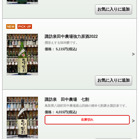
NEW
PICK UP
諏訪泉田中農場強力原酒2022
燗栄えする味吟醸です。
価格： 5,115円(税込)
諏訪泉 田中農場 七割
鳥取県八頭町田中農場産山田錦の精米七割磨き諏訪泉です。
価格： 4,015円(税込)
在庫切れ