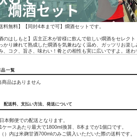
送料無料】【同封4本まで可】燗酒セットです。
酒のはしもと】店主正木が皆様に飲んで欲しい燗酒をセレクト
っかり練れて熟成した燗酒を気兼ねなく温め、ガッツリお楽し
み、コク、旨さ、味わい！肴との相性も実に広いですよ。迷わ
商品一覧
当商品はありません
配送料、支払い方法、発送について
日本郵便での配送となります。
1ケースあたり最大で1800ml換算、8本までが1個口です。
（）内は米麹甘酒700mlのみご購入いただいた際の送料です。