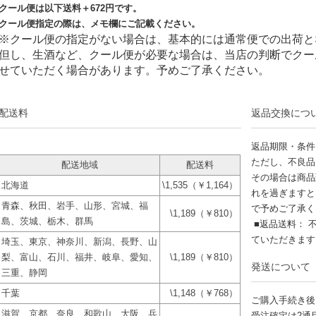
クール便は以下送料＋
672
円です。
クール便指定の際は、メモ欄にご記載ください。
※クール便の指定がない場合は、基本的には通常便での出荷と
但し、生酒など、クール便が必要な場合は、当店の判断でクー
せていただく場合があります。予めご了承ください。
配送料
返品交換につ
返品期限・条件
ただし、不良品
配送地域
配送料
その場合は商品
北海道
\1,535（￥1,164）
れを過ぎますと
青森、秋田、岩手、山形、宮城、福
で予めご了承く
\1,189（￥810）
島、茨城、栃木、群馬
■返品送料： 
ていただきま
埼玉、東京、神奈川、新潟、長野、山
梨、富山、石川、福井、岐阜、愛知、
\1,189（￥810）
発送について
三重、静岡
千葉
\1,148（￥768）
ご購入手続き後
滋賀、京都、奈良、和歌山、大阪、兵
受注確定は2通