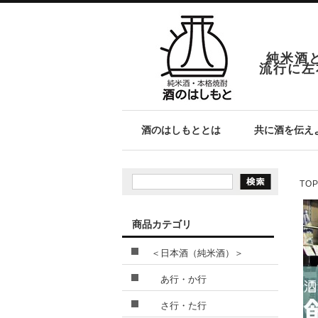
純米酒
流行に左
酒のはしもととは
共に酒を伝え
TO
商品カテゴリ
＜日本酒（純米酒）＞
あ行・か行
さ行・た行