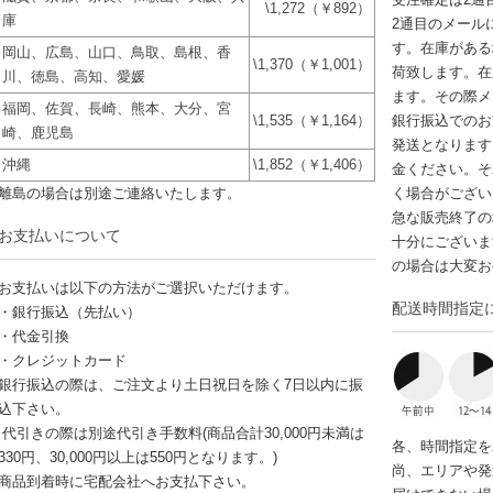
\1,272（￥892）
庫
2通目のメール
す。在庫がある
岡山、広島、山口、鳥取、島根、香
\1,370（￥1,001）
荷致します。在
川、徳島、高知、愛媛
ます。その際メ
福岡、佐賀、長崎、熊本、大分、宮
\1,535（￥1,164）
銀行振込でのお
崎、鹿児島
発送となります
沖縄
\1,852（￥1,406）
金ください。そ
離島の場合は別途ご連絡いたします。
く場合がござい
急な販売終了の
お支払いについて
十分にございま
の場合は大変お
お支払いは以下の方法がご選択いただけます。
配送時間指定
・銀行振込（先払い）
・代金引換
・クレジットカード
銀行振込の際は、ご注文より土日祝日を除く7日以内に振
込下さい。
代引きの際は別途代引き手数料(商品合計30,000円未満は
各、時間指定を
330円、30,000円以上は550円となります。)
尚、エリアや発
商品到着時に宅配会社へお支払下さい。