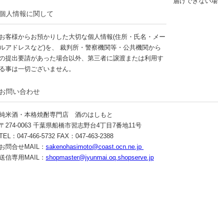
届けできない場
個人情報に関して
お客様からお預かりした大切な個人情報(住所・氏名・メー
ルアドレスなど)を、 裁判所・警察機関等・公共機関から
の提出要請があった場合以外、第三者に譲渡または利用す
る事は一切ございません。
お問い合わせ
純米酒・本格焼酎専門店 酒のはしもと
〒274-0063 千葉県船橋市習志野台4丁目7番地11号
TEL：047-466-5732 FAX：047-463-2388
お問合せMAIL：
sakenohasimoto@coast.ocn.ne.jp
送信専用MAIL：
shopmaster@jyunmai.oq.shopserve.jp