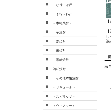
な行・は行
ま行～わ行
【
＜本格焼酎＞
【
芋焼酎
し
深
麦焼酎
米焼酎
黒糖焼酎
該
酒粕焼酎
その他本格焼酎
＜リキュール＞
＜スピリッツ＞
＜ウィスキー＞