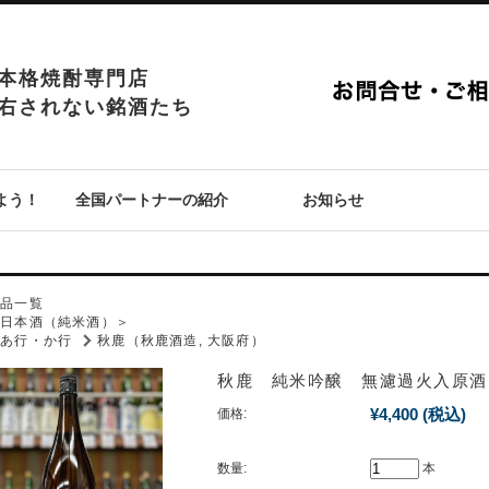
本格焼酎専門店
右されない銘酒たち
よう！
全国パートナーの紹介
お知らせ
P
商品一覧
＜日本酒（純米酒）＞
あ行・か行
秋鹿（秋鹿酒造, 大阪府）
秋鹿 純米吟醸 無濾過火入原酒
¥4,400
(税込)
価格:
数量:
本