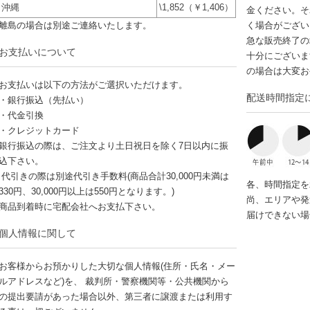
沖縄
\1,852（￥1,406）
金ください。そ
離島の場合は別途ご連絡いたします。
く場合がござい
急な販売終了の
お支払いについて
十分にございま
の場合は大変お
お支払いは以下の方法がご選択いただけます。
配送時間指定
・銀行振込（先払い）
・代金引換
・クレジットカード
銀行振込の際は、ご注文より土日祝日を除く7日以内に振
込下さい。
代引きの際は別途代引き手数料(商品合計30,000円未満は
各、時間指定を
330円、30,000円以上は550円となります。)
尚、エリアや発
商品到着時に宅配会社へお支払下さい。
届けできない場
個人情報に関して
お客様からお預かりした大切な個人情報(住所・氏名・メー
ルアドレスなど)を、 裁判所・警察機関等・公共機関から
の提出要請があった場合以外、第三者に譲渡または利用す