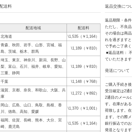
配送料
返品交換につ
返品期限・条件
ただし、不良品
配送地域
配送料
その場合は商品
北海道
\1,535（￥1,164）
れを過ぎますと
青森、秋田、岩手、山形、宮城、福
で予めご了承く
\1,189（￥810）
島、茨城、栃木、群馬
■返品送料： 
ていただきま
埼玉、東京、神奈川、新潟、長野、山
梨、富山、石川、福井、岐阜、愛知、
\1,189（￥810）
発送について
三重、静岡
千葉
\1,148（￥768）
ご購入手続き後
滋賀、京都、奈良、和歌山、大阪、兵
受注確定は2通
\1,272（￥892）
庫
2通目のメール
す。在庫がある
岡山、広島、山口、鳥取、島根、香
\1,370（￥1,001）
荷致します。在
川、徳島、高知、愛媛
ます。その際メ
福岡、佐賀、長崎、熊本、大分、宮
\1,535（￥1,164）
銀行振込でのお
崎、鹿児島
発送となります