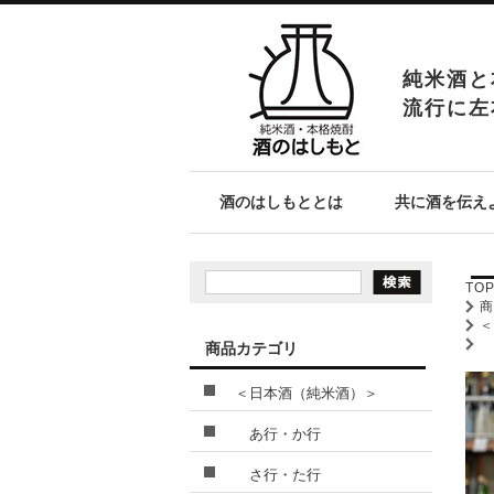
純米酒と
流行に左
酒のはしもととは
共に酒を伝え
TO
商品カテゴリ
＜日本酒（純米酒）＞
あ行・か行
さ行・た行