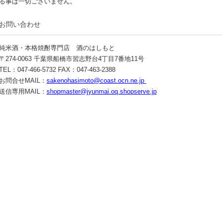
る事は一切ございません。
お問い合わせ
純米酒・本格焼酎専門店 酒のはしもと
〒274-0063 千葉県船橋市習志野台4丁目7番地11号
TEL：047-466-5732 FAX：047-463-2388
お問合せMAIL：
sakenohasimoto@coast.ocn.ne.jp
送信専用MAIL：
shopmaster@jyunmai.oq.shopserve.jp