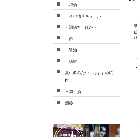
■
梅酒
その他リキュール
・
＜調味料・ほか＞
・
・
酢
醤油
味醂
夏に飲みたい！おすすめ焼
酎！
米麹甘酒
酒器