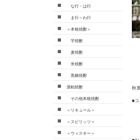
な行・は行
ま行～わ行
＜本格焼酎＞
芋焼酎
麦焼酎
米焼酎
黒糖焼酎
酒粕焼酎
秋
その他本格焼酎
■
＜リキュール＞
＜スピリッツ＞
＜ウィスキー＞