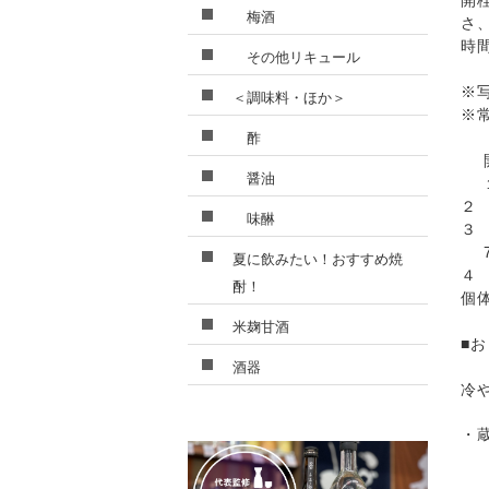
開
梅酒
さ
時
その他リキュール
※
＜調味料・ほか＞
※
酢
開
醤油
１
２
味醂
３
7
夏に飲みたい！おすすめ焼
４
酎！
個
米麹甘酒
■
酒器
冷
・