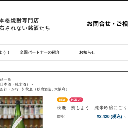
本格焼酎専門店
右されない銘酒たち
よう！
全国パートナーの紹介
お知らせ
P
商品一覧
＜日本酒（純米酒）＞
あ行・か行
秋鹿（秋鹿酒造, 大阪府）
秋鹿 霙もよう 純米吟醸にご
¥2,420
(税込)
価格:
～