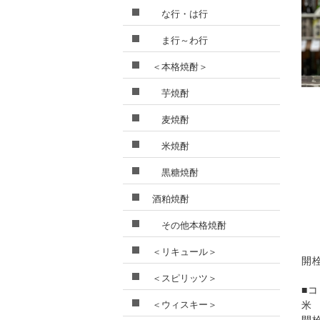
な行・は行
ま行～わ行
＜本格焼酎＞
芋焼酎
麦焼酎
米焼酎
黒糖焼酎
酒粕焼酎
その他本格焼酎
＜リキュール＞
開
＜スピリッツ＞
■
＜ウィスキー＞
米