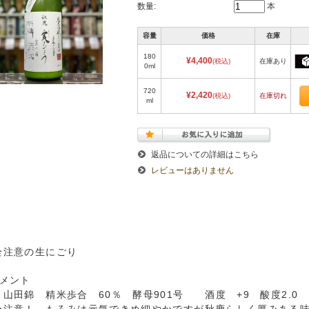
数量:
本
容量
価格
在庫
180
¥4,400
(税込)
在庫あり
0ml
720
¥2,420
(税込)
在庫切れ
ml
返品についての詳細はこちら
レビューはありません
栓注意の生にごり
コメント
 山田錦 精米歩合 60％ 酵母901号 酒度 +9 酸度2.0