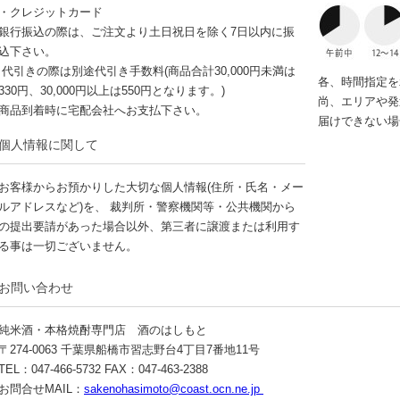
・クレジットカード
銀行振込の際は、ご注文より土日祝日を除く7日以内に振
込下さい。
代引きの際は別途代引き手数料(商品合計30,000円未満は
各、時間指定を
330円、30,000円以上は550円となります。)
尚、エリアや発
商品到着時に宅配会社へお支払下さい。
届けできない場
個人情報に関して
お客様からお預かりした大切な個人情報(住所・氏名・メー
ルアドレスなど)を、 裁判所・警察機関等・公共機関から
の提出要請があった場合以外、第三者に譲渡または利用す
る事は一切ございません。
お問い合わせ
純米酒・本格焼酎専門店 酒のはしもと
〒274-0063 千葉県船橋市習志野台4丁目7番地11号
TEL：047-466-5732 FAX：047-463-2388
お問合せMAIL：
sakenohasimoto@coast.ocn.ne.jp