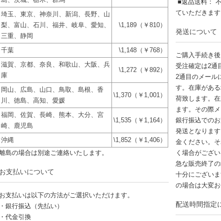
■返品送料： 
ていただきま
埼玉、東京、神奈川、新潟、長野、山
梨、富山、石川、福井、岐阜、愛知、
\1,189（￥810）
発送について
三重、静岡
千葉
\1,148（￥768）
ご購入手続き後
滋賀、京都、奈良、和歌山、大阪、兵
受注確定は2通
\1,272（￥892）
庫
2通目のメール
す。在庫がある
岡山、広島、山口、鳥取、島根、香
\1,370（￥1,001）
荷致します。在
川、徳島、高知、愛媛
ます。その際メ
福岡、佐賀、長崎、熊本、大分、宮
\1,535（￥1,164）
銀行振込でのお
崎、鹿児島
発送となります
沖縄
\1,852（￥1,406）
金ください。そ
離島の場合は別途ご連絡いたします。
く場合がござい
急な販売終了の
お支払いについて
十分にございま
の場合は大変お
お支払いは以下の方法がご選択いただけます。
配送時間指定
・銀行振込（先払い）
・代金引換