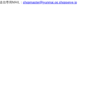
送信専用MAIL：
shopmaster@jyunmai.oq.shopserve.jp