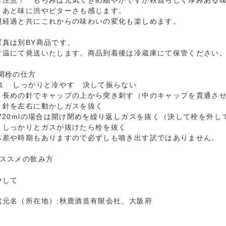
栓注意！ もろみは元気できめ細やかですが秋鹿らしく厚みある
、あと味に渋やビターさも感じます。
間経過と共にこれからの味わいの変化も楽しめます。
写真は別BY商品です。
常温にて発送いたします。商品到着後は冷蔵庫にて保管ください
栓の仕方
 しっかりと冷やす 決して振らない
 長めの針でキャップの上から突き刺す（中のキャップを貫通さ
 針を左右に動かしガスを抜く
20mlの場合は開け閉めを繰り返しガスを抜く（決して栓を外し
 しっかりとガスが抜けたら栓を抜く
体差や時期もありますので必ずしも噴き出す訳ではありません。
おススメの飲み方
やして
蔵元名（所在地）:秋鹿酒造有限会社、大阪府