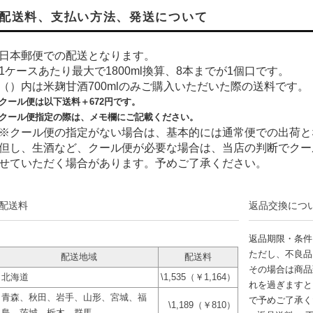
配送料、支払い方法、発送について
日本郵便での配送となります。
1ケースあたり最大で1800ml換算、8本までが1個口です。
（）内は米麹甘酒700mlのみご購入いただいた際の送料です。
クール便は以下送料＋
672
円です。
クール便指定の際は、メモ欄にご記載ください。
※クール便の指定がない場合は、基本的には通常便での出荷と
但し、生酒など、クール便が必要な場合は、当店の判断でクー
せていただく場合があります。予めご了承ください。
配送料
返品交換につ
返品期限・条件
ただし、不良品
配送地域
配送料
その場合は商品
北海道
\1,535（￥1,164）
れを過ぎますと
青森、秋田、岩手、山形、宮城、福
で予めご了承く
\1,189（￥810）
島、茨城、栃木、群馬