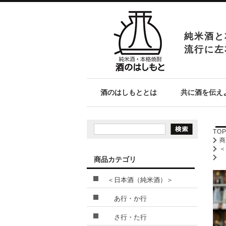
純米酒と
流行に左
酒のはしもととは
共に酒を伝え
TO
商品カテゴリ
＜日本酒（純米酒）＞
あ行・か行
さ行・た行