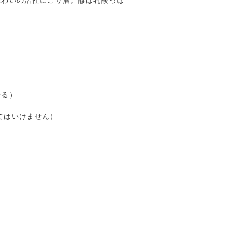
味わいの活性にごり酒。醪は乳酸っぽ
。
せる）
てはいけません）