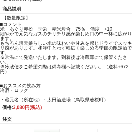
商品説明
【数量限定】
■コメント
米 あぐり赤松 玉栄 精米歩合 75％ 酒度 +10
細やかで元気なガスのチリチリ感が楽しめ口の中一杯に広がり
ます。
もちろん辨天娘らしい米の味わいや甘みを感じドライでスッキ
リ感があります。和洋中とわず幅広く楽しめる季節の限定酒で
す。
※常温にて発送いたします。到着後は冷蔵庫にて保管くださ
い。
※冷蔵便をご希望の際は備考欄へ記載ください。（送料+672
円）
■おススメの飲み方
冷酒・ロック
・蔵元名（所在地）：太田酒造場（鳥取県若桜町）
価格:
3,080円
(税込)
注文