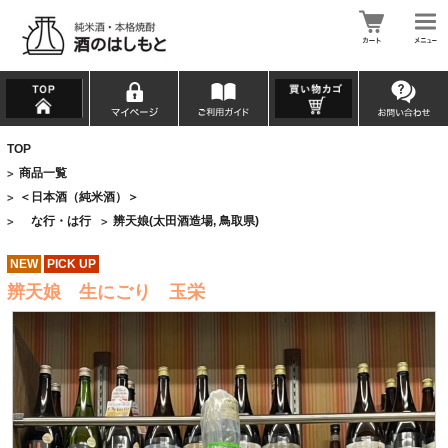
TOP
商品一覧
>
＜日本酒（純米酒）＞
>
な行・は行
辨天娘(太田酒造場, 鳥取県)
>
>
NEW
PICK UP
辨天娘 生にごり 玉栄