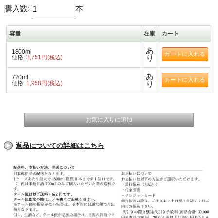
購入数:
本
容量
在庫
カート
あ
1800ml
価格:
3,751円(税込)
り
あ
720ml
価格:
1,958円(税込)
り
返品についての詳細はこちら