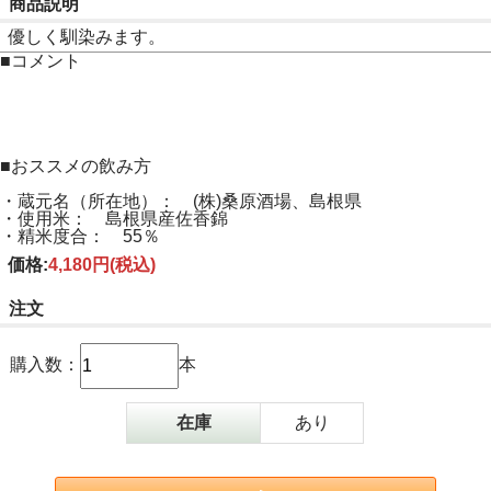
商品説明
優しく馴染みます。
■コメント
■おススメの飲み方
・蔵元名（所在地）： (株)桑原酒場、島根県
・使用米： 島根県産佐香錦
・精米度合： 55％
価格:
4,180円
(税込)
注文
購入数：
本
在庫
あり