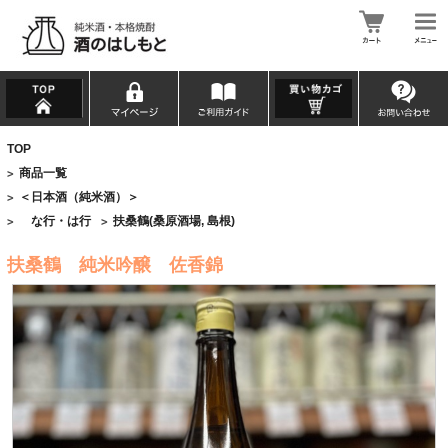
TOP
商品一覧
>
＜日本酒（純米酒）＞
>
な行・は行
扶桑鶴(桑原酒場, 島根)
>
>
扶桑鶴 純米吟醸 佐香錦