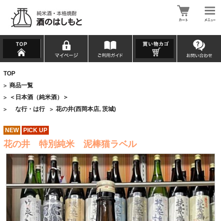
TOP
商品一覧
>
＜日本酒（純米酒）＞
>
な行・は行
花の井(西岡本店, 茨城)
>
>
NEW
PICK UP
花の井 特別純米 泥棒猫ラベル