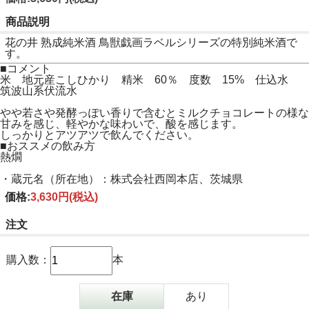
商品説明
花の井 熟成純米酒 鳥獣戯画ラベルシリーズの特別純米酒で
す。
■コメント
米 地元産こしひかり 精米 60％ 度数 15% 仕込水
筑波山系伏流水
やや若さや発酵っぽい香りで含むとミルクチョコレートの様な
甘みを感じ、軽やかな味わいで、酸を感じます。
しっかりとアツアツで飲んでください。
■おススメの飲み方
熱燗
・蔵元名（所在地）：株式会社西岡本店、茨城県
価格:
3,630円
(税込)
注文
購入数：
本
在庫
あり