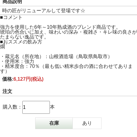
商品説明
時の匠がリニューアルして登場です☆
■コメント
強力を使用した6年～10年熟成酒のブレンド商品です。
琥珀の色合いに加え、味わいの深み・複雑さ・キレ味の良さが
たまらない逸品です。
■おススメの飲み方
燗
・蔵元名（所在地）：山根酒造場（鳥取県鳥取市）
・使用米：強力
・精米度合：70％（最も低い精米歩合の酒に合わせてありま
す）
価格:
6,127円
(税込)
注文
購入数：
本
在庫
あり