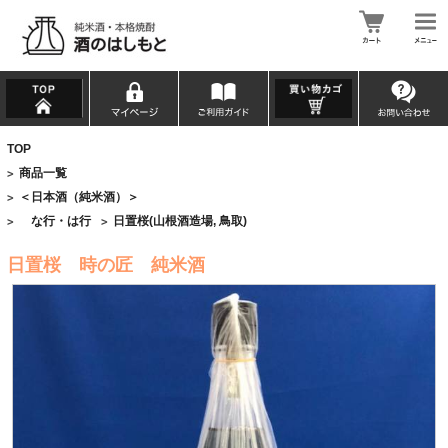
TOP
商品一覧
>
＜日本酒（純米酒）＞
>
な行・は行
日置桜(山根酒造場, 鳥取)
>
>
日置桜 時の匠 純米酒