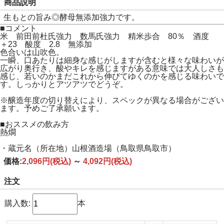
商品説明
生もとの旨み◎酵母無添加強力です。
■コメント
米 前田前杜氏強力 数馬氏強力 精米歩合 80％ 酒度
＋23 酸度 2.8 無添加
色合いは山吹色。
一瞬、口あたりは細身な感じがしますが含むと様々な味わいが
広がり奥行き、酸やキレを感じますがある意味では大人しさも
感じ、若いのかまだこれから伸びてゆくのかを感じる味わいで
す。しっかりとアツアツでどうぞ。
※醸造年度の切り替えにより、スペックが異なる場合がござい
ます。予めご了承願います。
■おススメの飲み方
熱燗
・蔵元名（所在地）山根酒造場（鳥取県鳥取市）
価格:
2,096円
(税込)
～
4,092円
(税込)
注文
購入数:
本