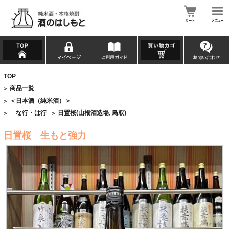
TOP
商品一覧
>
＜日本酒（純米酒）＞
>
な行・は行
日置桜(山根酒造場, 鳥取)
>
>
日置桜 生もと強力