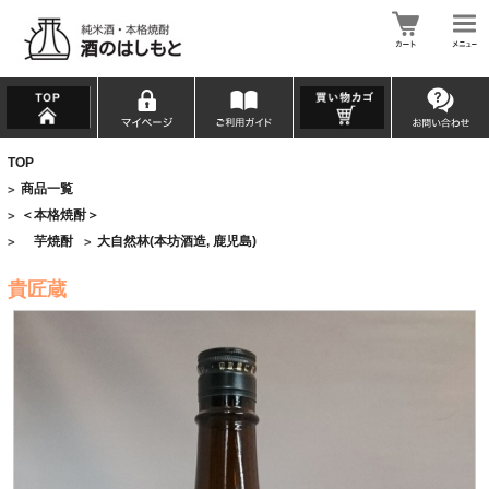
TOP
商品一覧
>
＜本格焼酎＞
>
芋焼酎
大自然林(本坊酒造, 鹿児島)
>
>
貴匠蔵