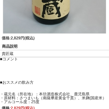
価格:2,829円(税込)
商品説明
貴匠蔵
■コメント
■おススメの飲み方
・蔵元名（所在地）：本坊酒造株式会社、鹿児島県
・原材料：さつまいも（南薩摩産黄金千貫）、米麹(国産米）
・アルコール度：25度
価格:
2,829円
(税込)