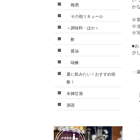
い
梅酒
か
その他リキュール
※
※
＜調味料・ほか＞
※
酢
■
醤油
少
味醂
・
夏に飲みたい！おすすめ焼
酎！
米麹甘酒
酒器