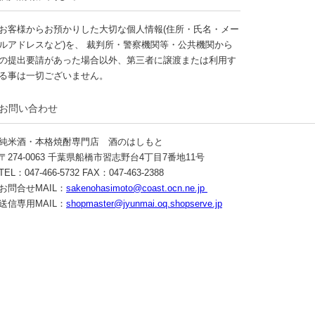
お客様からお預かりした大切な個人情報(住所・氏名・メー
ルアドレスなど)を、 裁判所・警察機関等・公共機関から
の提出要請があった場合以外、第三者に譲渡または利用す
る事は一切ございません。
お問い合わせ
純米酒・本格焼酎専門店 酒のはしもと
〒274-0063 千葉県船橋市習志野台4丁目7番地11号
TEL：047-466-5732 FAX：047-463-2388
お問合せMAIL：
sakenohasimoto@coast.ocn.ne.jp
送信専用MAIL：
shopmaster@jyunmai.oq.shopserve.jp