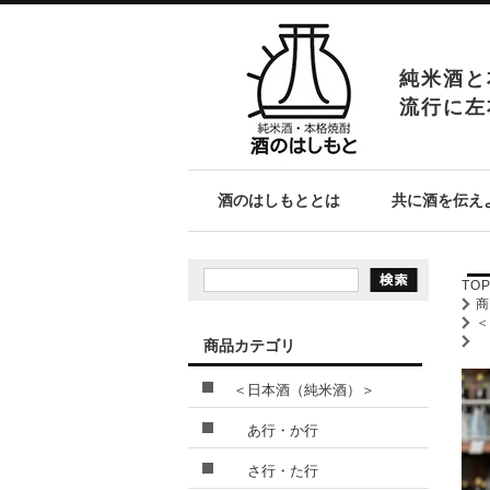
純米酒と
流行に左
酒のはしもととは
共に酒を伝え
TO
商品カテゴリ
＜日本酒（純米酒）＞
あ行・か行
さ行・た行