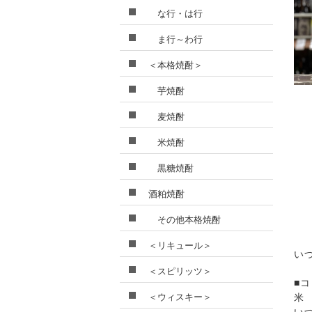
な行・は行
ま行～わ行
＜本格焼酎＞
芋焼酎
麦焼酎
米焼酎
黒糖焼酎
酒粕焼酎
その他本格焼酎
＜リキュール＞
い
＜スピリッツ＞
■
＜ウィスキー＞
米