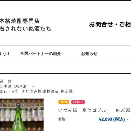
本格焼酎専門店
右されない銘酒たち
よう！
全国パートナーの紹介
お知らせ
P
商品一覧
＜日本酒（純米酒）＞
あ行・か行
いづみ橋(泉橋酒造, 神奈川)
いづみ橋 夏ヤゴブルー 純米原
¥2,090
(税込)
価格:
～