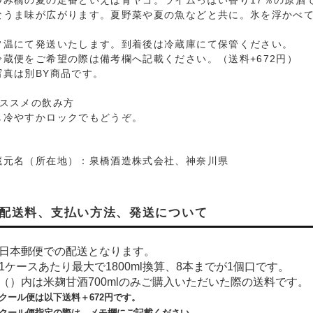
づみ橋の夏の定番といえば青ヤゴ。ライムっぽい香り17％の原酒
なうま味が広がります。夏野菜や夏の魚などと共に。氷を浮かべ
常温にて発送いたします。到着後は冷蔵庫にて保管ください。
冷蔵便をご希望の際は備考欄へ記載ください。（送料+672円）
写真は別BY商品です。
おススメの飲み方
し冷やすかロックでもどうぞ。
蔵元名（所在地）：泉橋酒造株式会社、神奈川県
配送料、支払い方法、発送について
日本郵便での配送となります。
1ケースあたり最大で1800ml換算、8本までが1個口です。
（）内は米麹甘酒700mlのみご購入いただいた際の送料です。
クール便は以下送料＋
672
円です。
クール便指定の際は、メモ欄にご記載ください。