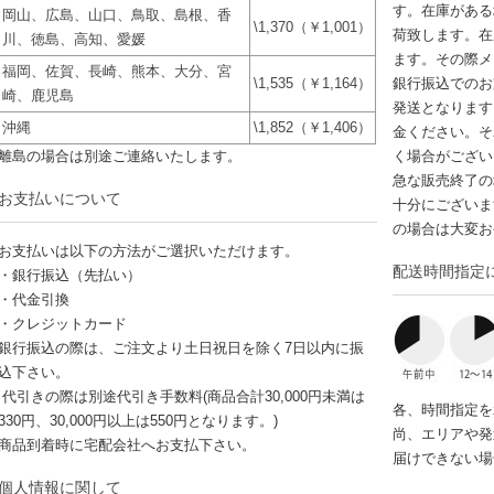
す。在庫がある
岡山、広島、山口、鳥取、島根、香
\1,370（￥1,001）
荷致します。在
川、徳島、高知、愛媛
ます。その際メ
福岡、佐賀、長崎、熊本、大分、宮
\1,535（￥1,164）
銀行振込でのお
崎、鹿児島
発送となります
沖縄
\1,852（￥1,406）
金ください。そ
離島の場合は別途ご連絡いたします。
く場合がござい
急な販売終了の
お支払いについて
十分にございま
の場合は大変お
お支払いは以下の方法がご選択いただけます。
配送時間指定
・銀行振込（先払い）
・代金引換
・クレジットカード
銀行振込の際は、ご注文より土日祝日を除く7日以内に振
込下さい。
代引きの際は別途代引き手数料(商品合計30,000円未満は
各、時間指定を
330円、30,000円以上は550円となります。)
尚、エリアや発
商品到着時に宅配会社へお支払下さい。
届けできない場
個人情報に関して