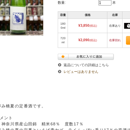
数量:
本
容量
価格
在庫
180
¥3,850
(税込)
在庫あり
0ml
720
¥2,090
(税込)
在庫切れ
ml
返品についての詳細はこちら
レビューはありません
づみ橋夏の定番酒です。
コメント
 神奈川県産山田錦 精米68％ 度数17％