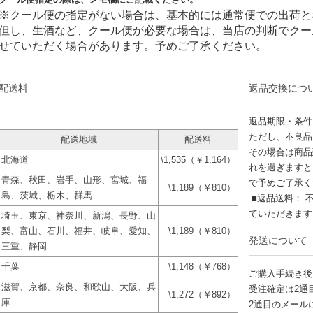
※クール便の指定がない場合は、基本的には通常便での出荷と
但し、生酒など、クール便が必要な場合は、当店の判断でクー
せていただく場合があります。予めご了承ください。
配送料
返品交換につ
返品期限・条件
ただし、不良品
配送地域
配送料
その場合は商品
北海道
\1,535（￥1,164）
れを過ぎますと
青森、秋田、岩手、山形、宮城、福
で予めご了承く
\1,189（￥810）
島、茨城、栃木、群馬
■返品送料： 
ていただきま
埼玉、東京、神奈川、新潟、長野、山
梨、富山、石川、福井、岐阜、愛知、
\1,189（￥810）
発送について
三重、静岡
千葉
\1,148（￥768）
ご購入手続き後
滋賀、京都、奈良、和歌山、大阪、兵
受注確定は2通
\1,272（￥892）
庫
2通目のメール