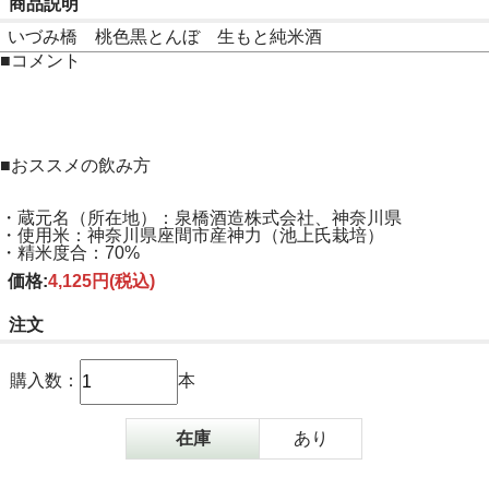
商品説明
いづみ橋 桃色黒とんぼ 生もと純米酒
■コメント
■おススメの飲み方
・蔵元名（所在地）：泉橋酒造株式会社、神奈川県
・使用米：神奈川県座間市産神力（池上氏栽培）
・精米度合：70%
価格:
4,125円
(税込)
注文
購入数：
本
在庫
あり