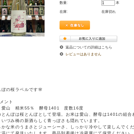
数量:
本
在庫:
在庫切れ
返品についての詳細はこちら
レビューはありません
んぼの桜ラベルです🌸
コメント
 愛山 精米55％ 酵母1401 度数16度
のとんぼは桜とんぼとして登場。お米は愛山、酵母は1401の組
、いづみ橋の新酒らしく青っぽさも隠れています。
らかな米のうまさとジューシーさ、しっかり冷やして楽しんでく
常温にて発送いたします。商品到着後は冷蔵庫にて保管ください