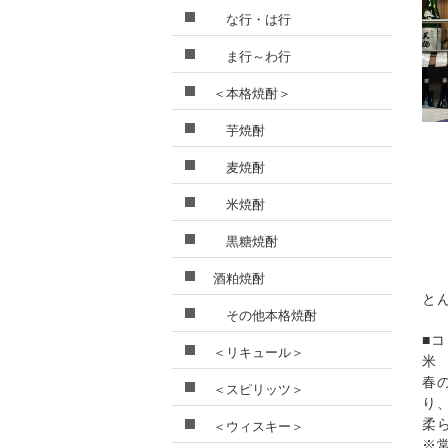
な行・は行
ま行～わ行
＜本格焼酎＞
芋焼酎
麦焼酎
米焼酎
黒糖焼酎
酒粕焼酎
と
その他本格焼酎
■
＜リキュール＞
米
春
＜スピリッツ＞
り
柔
＜ウィスキー＞
※