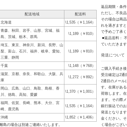
返品期限・条件
ただし、不良品
配送地域
配送料
その場合は商品
北海道
\1,535（￥1,164）
れを過ぎますと
青森、秋田、岩手、山形、宮城、福
で予めご了承く
\1,189（￥810）
島、茨城、栃木、群馬
■返品送料： 
ていただきま
埼玉、東京、神奈川、新潟、長野、山
梨、富山、石川、福井、岐阜、愛知、
\1,189（￥810）
発送について
三重、静岡
千葉
\1,148（￥768）
ご購入手続き後
滋賀、京都、奈良、和歌山、大阪、兵
受注確定は2通
\1,272（￥892）
庫
2通目のメール
す。在庫がある
岡山、広島、山口、鳥取、島根、香
\1,370（￥1,001）
荷致します。在
川、徳島、高知、愛媛
ます。その際メ
福岡、佐賀、長崎、熊本、大分、宮
\1,535（￥1,164）
銀行振込でのお
崎、鹿児島
発送となります
沖縄
\1,852（￥1,406）
金ください。そ
離島の場合は別途ご連絡いたします。
く場合がござい