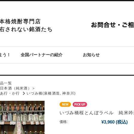
本格焼酎専門店
右されない銘酒たち
よう！
全国パートナーの紹介
お知らせ
P
商品一覧
＜日本酒（純米酒）＞
あ行・か行
いづみ橋(泉橋酒造, 神奈川)
いづみ橋桜とんぼラベル 純米吟
¥3,960
(税込)
価格: