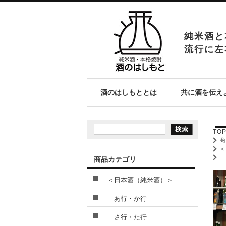
純米酒と
流行に左
酒のはしもととは
共に酒を伝え
TO
商品カテゴリ
＜日本酒（純米酒）＞
あ行・か行
さ行・た行