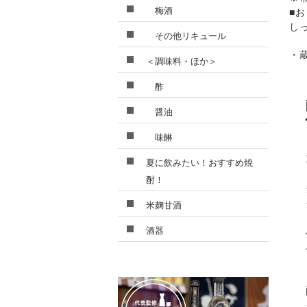
梅酒
■
し
その他リキュール
・
＜調味料・ほか＞
酢
醤油
味醂
夏に飲みたい！おすすめ焼
酎！
米麹甘酒
酒器