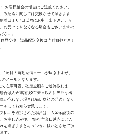
： お客様都合の場合はご遠慮ください。
、誤配送に関しては交換させて頂きます。
到着日より7日以内にお申し出下さい。そ
、お受けできなくなる場合もございますの
ださい。
不良品交換、誤品配送交換は当社負担とさせ
す。
、1通目の自動返信メールが届きますが、
目のメールとなります。
にて在庫可否、確定金額をご連絡致しま
場合は入金確認後3営業日以内に当店を出
庫が揃わない場合は揃い次第の発送となり
ールにてお知らせ致します。
支払いを選択された場合は、入金確認後の
。お申し込み後、7銀行営業日以内にご入
れを過ぎますとキャンセル扱いとさせて頂
ます。