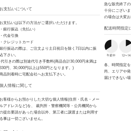
急な販売終了の
お支払いについて
十分にございま
の場合は大変お
お支払いは以下の方法がご選択いただけます。
配送時間指定
・銀行振込（先払い）
・代金引換
・クレジットカード
銀行振込の際は、ご注文より土日祝日を除く7日以内に振
込下さい。
代引きの際は別途代引き手数料(商品合計30,000円未満は
各、時間指定を
330円、30,000円以上は550円となります。)
尚、エリアや発
商品到着時に宅配会社へお支払下さい。
届けできない場
個人情報に関して
お客様からお預かりした大切な個人情報(住所・氏名・メー
ルアドレスなど)を、 裁判所・警察機関等・公共機関から
の提出要請があった場合以外、第三者に譲渡または利用す
る事は一切ございません。