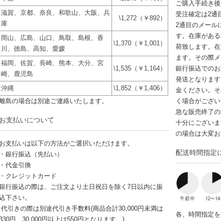
ご購入手続き後
滋賀、京都、奈良、和歌山、大阪、兵
受注確定は2通
\1,272（￥892）
庫
2通目のメール
す。在庫がある
岡山、広島、山口、鳥取、島根、香
\1,370（￥1,001）
荷致します。在
川、徳島、高知、愛媛
ます。その際メ
福岡、佐賀、長崎、熊本、大分、宮
\1,535（￥1,164）
銀行振込でのお
崎、鹿児島
発送となります
沖縄
\1,852（￥1,406）
金ください。そ
離島の場合は別途ご連絡いたします。
く場合がござい
急な販売終了の
お支払いについて
十分にございま
の場合は大変お
お支払いは以下の方法がご選択いただけます。
配送時間指定
・銀行振込（先払い）
・代金引換
・クレジットカード
銀行振込の際は、ご注文より土日祝日を除く7日以内に振
込下さい。
代引きの際は別途代引き手数料(商品合計30,000円未満は
各、時間指定を
330円、30,000円以上は550円となります。)