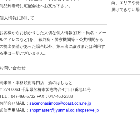
尚、エリアや発
商品到着時に宅配会社へお支払下さい。
届けできない場
個人情報に関して
お客様からお預かりした大切な個人情報(住所・氏名・メー
ルアドレスなど)を、 裁判所・警察機関等・公共機関から
の提出要請があった場合以外、第三者に譲渡または利用す
る事は一切ございません。
お問い合わせ
純米酒・本格焼酎専門店 酒のはしもと
〒274-0063 千葉県船橋市習志野台4丁目7番地11号
TEL：047-466-5732 FAX：047-463-2388
お問合せMAIL：
sakenohasimoto@coast.ocn.ne.jp
送信専用MAIL：
shopmaster@jyunmai.oq.shopserve.jp