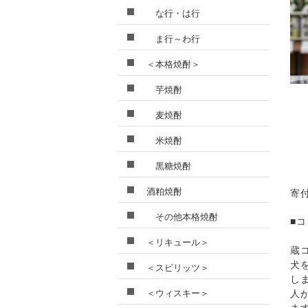
な行・は行
ま行～わ行
＜本格焼酎＞
芋焼酎
麦焼酎
米焼酎
黒糖焼酎
酒粕焼酎
寄
その他本格焼酎
■
＜リキュール＞
蔵
犬
＜スピリッツ＞
し
＜ウィスキー＞
人