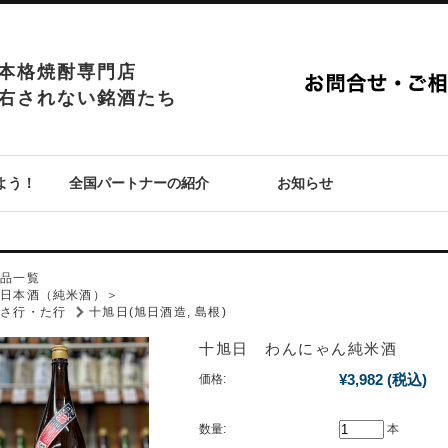
本格焼酎専門店
右されない銘酒たち
よう！
全国パートナーの紹介
お知らせ
P
商品一覧
＜日本酒（純米酒）＞
さ行・た行
十旭日(旭日酒造, 島根)
十旭日 わんにゃん純米酒
¥3,982
(税込)
価格:
数量:
本