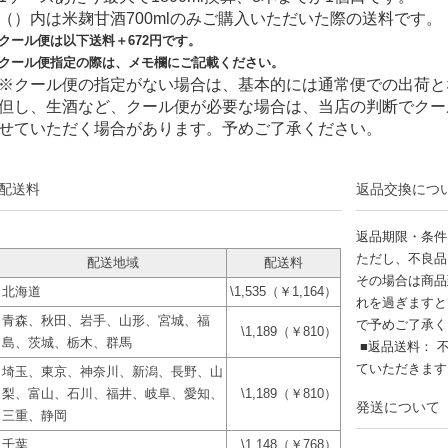
（）内は米麹甘酒700mlのみご購入いただいた際の送料です。
クール便は以下送料＋
672
円です。
クール便指定の際は、メモ欄にご記載ください。
※クール便の指定がない場合は、基本的には通常便での出荷と
但し、生酒など、クール便が必要な場合は、当店の判断でクー
せていただく場合があります。予めご了承ください。
配送料
返品交換につ
返品期限・条件
ただし、不良品
配送地域
配送料
その場合は商品
北海道
\1,535（￥1,164）
れを過ぎますと
青森、秋田、岩手、山形、宮城、福
で予めご了承く
\1,189（￥810）
島、茨城、栃木、群馬
■返品送料： 
ていただきま
埼玉、東京、神奈川、新潟、長野、山
梨、富山、石川、福井、岐阜、愛知、
\1,189（￥810）
発送について
三重、静岡
千葉
\1,148（￥768）