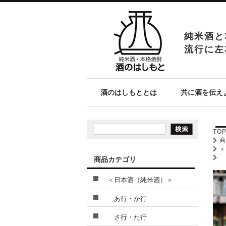
純米酒と
流行に左
酒のはしもととは
共に酒を伝え
TO
商品カテゴリ
＜日本酒（純米酒）＞
あ行・か行
さ行・た行