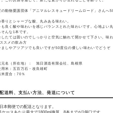
す。このお酒を通じて、新たな繋がりが生れることを願って。
雲の動物愛護団体「アニマルレスキュードリームロード」さんへ5
の香りとシャープな酸、丸みある味わい。
レも良く酸や味わいを感じバランスとれた味わいです。心地よい
るそんな1本です。
栓したては固いのでしっかりと空気に触れて開かせて下さい。味
おススメの飲み方
冷ましやアツアツでも良いですが50度位の優しい味わいでどうぞ
蔵元名（所在地）： 旭日酒造有限会社、島根県
使用米：五百万石・改良雄町
精米度合：70％
配送料、支払い方法、発送について
日本郵便での配送となります。
1ケースあたり最大で1800ml換算、8本までが1個口です。