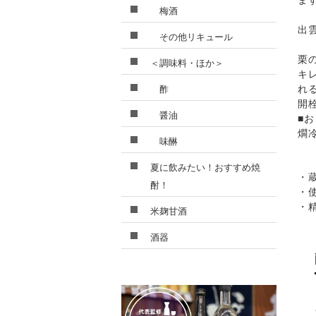
ま
梅酒
出
その他リキュール
栗
＜調味料・ほか＞
キ
酢
れ
開
醤油
■
燗
味醂
夏に飲みたい！おすすめ焼
・
酎！
・
・
米麹甘酒
酒器