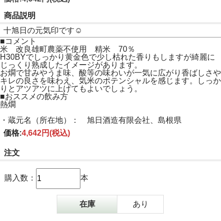
商品説明
十旭日の元気印です☺
■コメント
米 改良雄町農薬不使用 精米 70％
H30BYでしっかり黄金色で少し枯れた香りもしますが綺麗に
じっくり熟成したイメージがあります。
お燗で甘みやうま味、酸等の味わいが一気に広がり香ばしさや
キレの良さを味わえ、気米のポテンシャルを感じます。しっか
りとアツアツに上げてもよいでしょう。
■おススメの飲み方
熱燗
・蔵元名（所在地）： 旭日酒造有限会社、島根県
価格:
4,642円
(税込)
注文
購入数：
本
在庫
あり