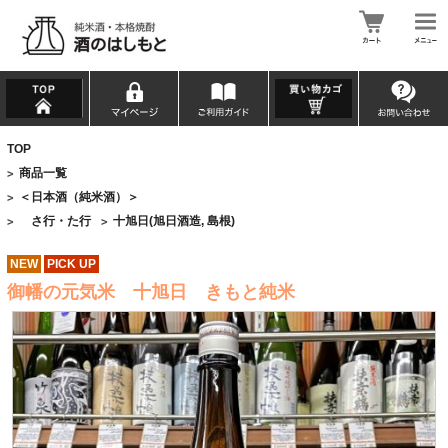
TOP
商品一覧
>
＜日本酒（純米酒）＞
>
さ行・た行
十旭日(旭日酒造, 島根)
>
>
NEW
PICK UP
御幡の元気米 十旭日 きもと純米