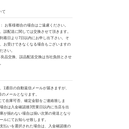
いて
： お客様都合の場合はご遠慮ください。
、誤配送に関しては交換させて頂きます。
到着日より7日以内にお申し出下さい。そ
、お受けできなくなる場合もございますの
ださい。
不良品交換、誤品配送交換は当社負担とさせ
す。
、1通目の自動返信メールが届きますが、
目のメールとなります。
にて在庫可否、確定金額をご連絡致しま
場合は入金確認後3営業日以内に当店を出
庫が揃わない場合は揃い次第の発送となり
ールにてお知らせ致します。
支払いを選択された場合は、入金確認後の