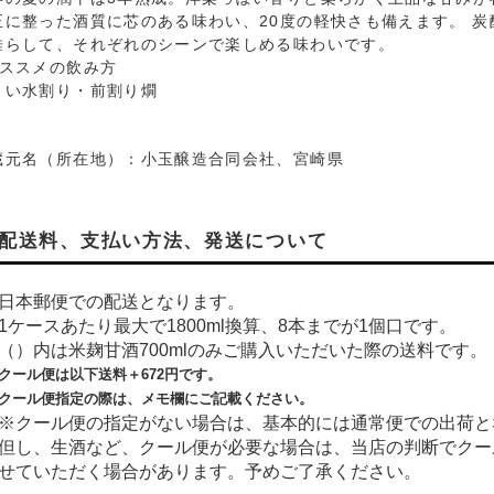
正に整った酒質に芯のある味わい、20度の軽快さも備えます。 
垂らして、それぞれのシーンで楽しめる味わいです。
おススメの飲み方
ょい水割り・前割り燗
蔵元名（所在地）：小玉醸造合同会社、宮崎県
配送料、支払い方法、発送について
日本郵便での配送となります。
1ケースあたり最大で1800ml換算、8本までが1個口です。
（）内は米麹甘酒700mlのみご購入いただいた際の送料です。
クール便は以下送料＋
672
円です。
クール便指定の際は、メモ欄にご記載ください。
※クール便の指定がない場合は、基本的には通常便での出荷と
但し、生酒など、クール便が必要な場合は、当店の判断でクー
せていただく場合があります。予めご了承ください。