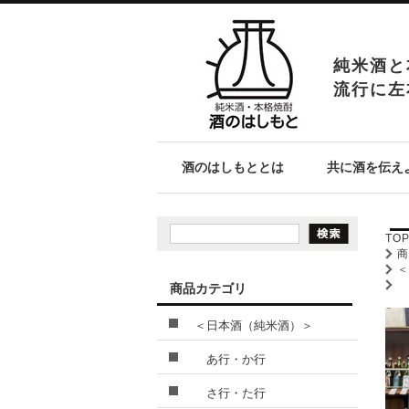
純米酒と
流行に左
酒のはしもととは
共に酒を伝え
TO
商品カテゴリ
＜日本酒（純米酒）＞
あ行・か行
さ行・た行