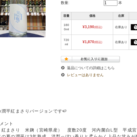
数量:
本
容量
価格
在庫
180
¥3,190
(税込)
在庫あり
0ml
720
¥1,870
(税込)
在庫あり
ml
返品についての詳細はこちら
レビューはありません
の潤平紅まさりバージョンです🍉
コメント
 紅まさり 米麹（宮崎県産） 度数20度 河内菌白L型 平成
年の夏の潤平は3年熟成。洋梨っぽい香りと柔らかく上品な甘みが