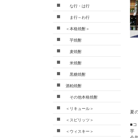
な行・は行
ま行～わ行
＜本格焼酎＞
芋焼酎
麦焼酎
米焼酎
黒糖焼酎
酒粕焼酎
その他本格焼酎
＜リキュール＞
夏
＜スピリッツ＞
■
芋
＜ウィスキー＞
今