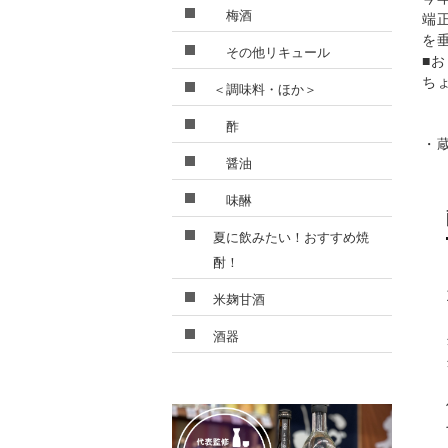
梅酒
端
を
その他リキュール
■
ち
＜調味料・ほか＞
酢
・
醤油
味醂
夏に飲みたい！おすすめ焼
酎！
米麹甘酒
酒器