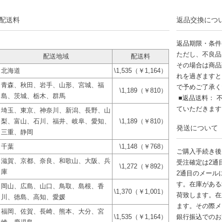
配送料
返品交換につ
返品期限・条件
ただし、不良品
配送地域
配送料
その場合は商品
北海道
\1,535（￥1,164）
れを過ぎますと
青森、秋田、岩手、山形、宮城、福
で予めご了承く
\1,189（￥810）
島、茨城、栃木、群馬
■返品送料： 
ていただきま
埼玉、東京、神奈川、新潟、長野、山
梨、富山、石川、福井、岐阜、愛知、
\1,189（￥810）
発送について
三重、静岡
千葉
\1,148（￥768）
ご購入手続き後
滋賀、京都、奈良、和歌山、大阪、兵
受注確定は2通
\1,272（￥892）
庫
2通目のメール
す。在庫がある
岡山、広島、山口、鳥取、島根、香
\1,370（￥1,001）
荷致します。在
川、徳島、高知、愛媛
ます。その際メ
福岡、佐賀、長崎、熊本、大分、宮
\1,535（￥1,164）
銀行振込でのお