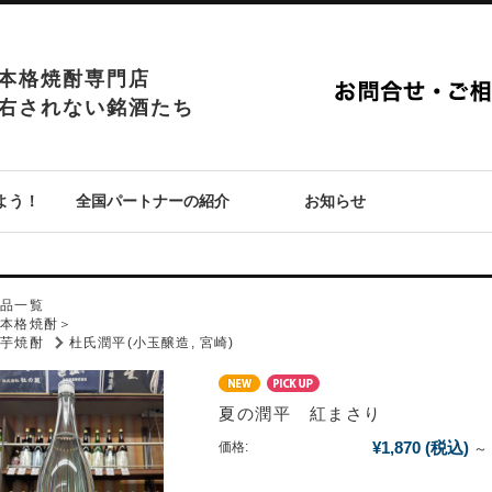
本格焼酎専門店
右されない銘酒たち
よう！
全国パートナーの紹介
お知らせ
P
商品一覧
＜本格焼酎＞
芋焼酎
杜氏潤平(小玉醸造, 宮崎)
夏の潤平 紅まさり
¥1,870
(税込)
価格:
～