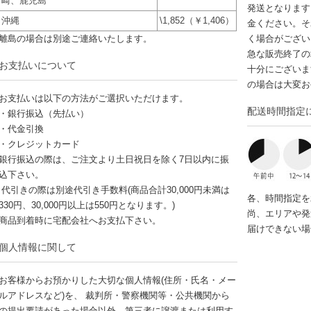
崎、鹿児島
発送となります
沖縄
\1,852（￥1,406）
金ください。そ
離島の場合は別途ご連絡いたします。
く場合がござい
急な販売終了の
お支払いについて
十分にございま
の場合は大変お
お支払いは以下の方法がご選択いただけます。
配送時間指定
・銀行振込（先払い）
・代金引換
・クレジットカード
銀行振込の際は、ご注文より土日祝日を除く7日以内に振
込下さい。
代引きの際は別途代引き手数料(商品合計30,000円未満は
各、時間指定を
330円、30,000円以上は550円となります。)
尚、エリアや発
商品到着時に宅配会社へお支払下さい。
届けできない場
個人情報に関して
お客様からお預かりした大切な個人情報(住所・氏名・メー
ルアドレスなど)を、 裁判所・警察機関等・公共機関から
の提出要請があった場合以外、第三者に譲渡または利用す