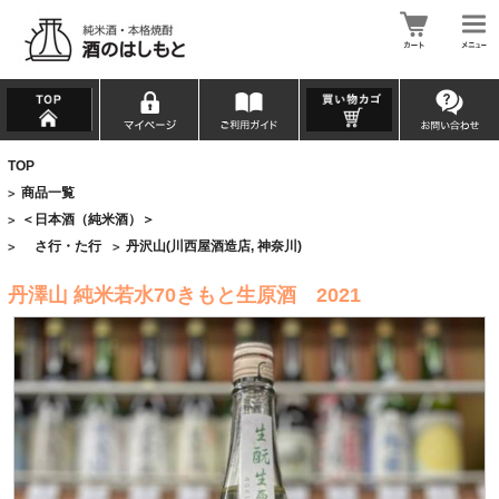
TOP
商品一覧
>
＜日本酒（純米酒）＞
>
さ行・た行
丹沢山(川西屋酒造店, 神奈川)
>
>
丹澤山 純米若水70きもと生原酒 2021