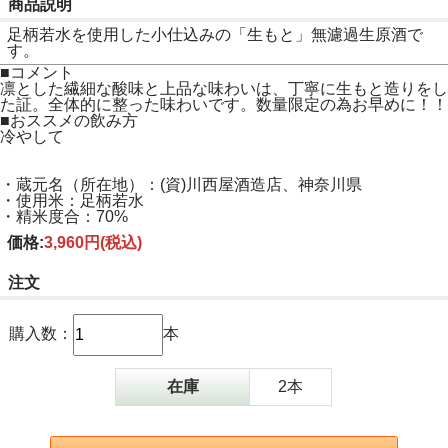
商品説明
足柄若水を使用した小仕込みの「生もと」無濾過生原酒で
す。
■コメント
凛とした繊細な酸味と上品な味わいは、丁寧に生もと造りをし
た証。全体的に整った味わいです。数量限定の為お早めに！！
■おススメの飲み方
冷やして
・蔵元名（所在地）：(資)川西屋酒造店、神奈川県
・使用米：足柄若水
・精米度合：70%
価格:
3,960円
(税込)
注文
購入数：
本
在庫
2本