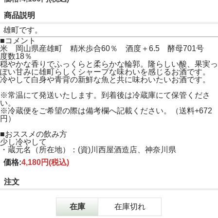
商品説明
雄町です。
■コメント
米 岡山県産雄町 精米歩合60％ 酒度＋6.5 酵母701号
度数18％
穏やかな香りでふっくらと柔らかな輪郭。隆らしい酸、果実っ
ぽい甘みに雄町らしくシャープな味わいを感じるお酒です。
冷やして白身や青背の新鮮な魚と共に味わいたいお酒です。
※常温にて発送いたします。到着後は冷蔵庫にて保管くださ
い。
※冷蔵便をご希望の際は備考欄へ記載ください。（送料+672
円）
■おススメの飲み方
少し冷やして
・蔵元名（所在地）：(資)川西屋酒造店、神奈川県
価格:
4,180円
(税込)
注文
在庫
在庫切れ