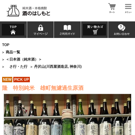
TOP
商品一覧
>
＜日本酒（純米酒）＞
>
さ行・た行
丹沢山(川西屋酒造店, 神奈川)
>
>
NEW
PICK UP
隆 特別純米 雄町無濾過生原酒