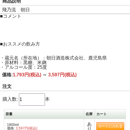
商品説明
飛乃流 朝日
■コメント
■おススメの飲み方
・蔵元名（所在地）：朝日酒造株式会社、鹿児島県
・原材料：黒糖、米麹
・アルコール度：25度
価格:
1,793円
(税込)
～
3,597円
(税込)
注文
購入数:
本
容量
在庫
カート
あ
1800ml
価格:
3,597円(税込)
り