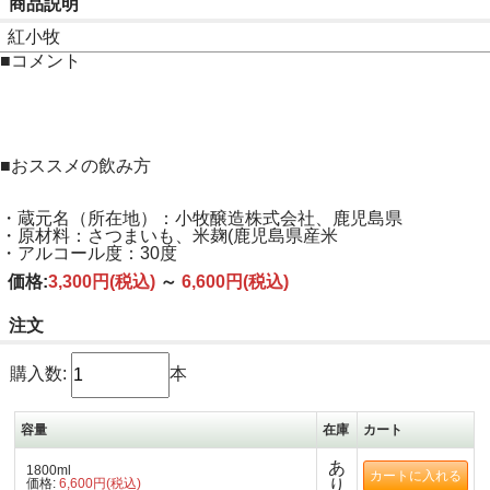
商品説明
紅小牧
■コメント
■おススメの飲み方
・蔵元名（所在地）：小牧醸造株式会社、鹿児島県
・原材料：さつまいも、米麹(鹿児島県産米
・アルコール度：30度
価格:
3,300円
(税込)
～
6,600円
(税込)
注文
購入数:
本
容量
在庫
カート
あ
1800ml
価格:
6,600円(税込)
り