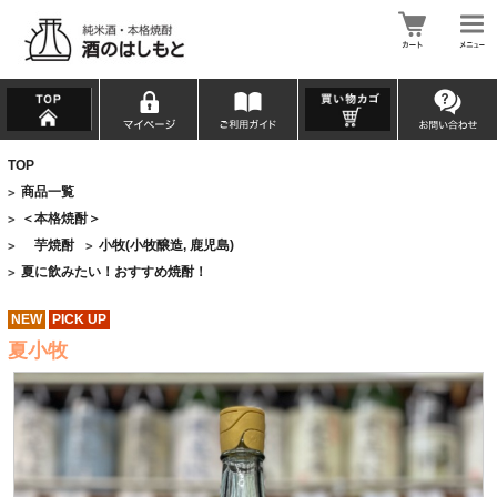
TOP
商品一覧
>
＜本格焼酎＞
>
芋焼酎
小牧(小牧醸造, 鹿児島)
>
>
夏に飲みたい！おすすめ焼酎！
>
NEW
PICK UP
夏小牧