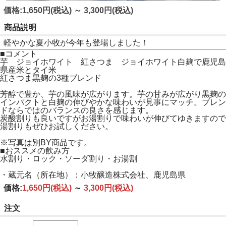
価格:1,650円(税込)
～
3,300円(税込)
商品説明
軽やかな夏小牧が今年も登場しました！
■コメント
芋 ジョイホワイト 紅さつま ジョイホワイト白麹で鹿児島
県産米とタイ米
紅さつま黒麹の3種ブレンド
芳醇で豊か、芋の風味が広がります。芋の甘みが広がり黒麹の
インパクトと白麹の伸びやかな味わいが見事にマッチ。ブレン
ドならではのバランスの良さを感じます。
炭酸割りも良いですがお湯割りで味わいが伸びてゆきますので
湯割りもぜひお試しください。
※写真は別BY商品です。
■おススメの飲み方
水割り・ロック・ソーダ割り・お湯割
・蔵元名（所在地）：小牧醸造株式会社、鹿児島県
価格:
1,650円
(税込)
～
3,300円
(税込)
注文