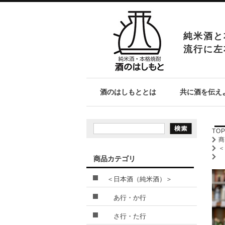
純米酒と
流行に左
酒のはしもととは
共に酒を伝え
TO
商品カテゴリ
＜日本酒（純米酒）＞
あ行・か行
さ行・た行