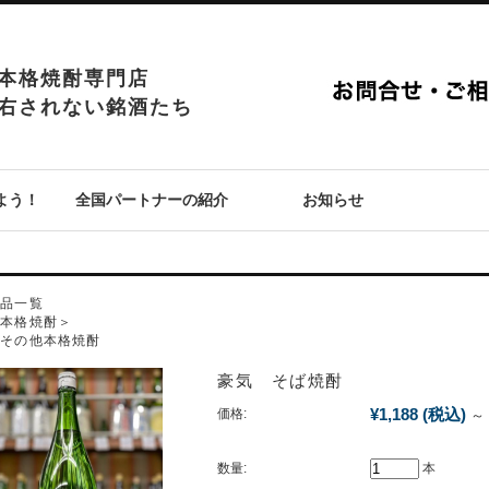
本格焼酎専門店
右されない銘酒たち
よう！
全国パートナーの紹介
お知らせ
P
商品一覧
＜本格焼酎＞
その他本格焼酎
豪気 そば焼酎
¥1,188
(税込)
価格:
～
数量:
本