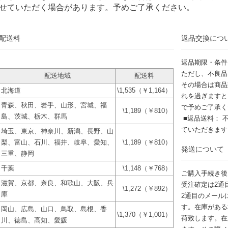
せていただく場合があります。予めご了承ください。
配送料
返品交換につ
返品期限・条件
ただし、不良品
配送地域
配送料
その場合は商品
北海道
\1,535（￥1,164）
れを過ぎますと
青森、秋田、岩手、山形、宮城、福
で予めご了承く
\1,189（￥810）
島、茨城、栃木、群馬
■返品送料： 
ていただきま
埼玉、東京、神奈川、新潟、長野、山
梨、富山、石川、福井、岐阜、愛知、
\1,189（￥810）
発送について
三重、静岡
千葉
\1,148（￥768）
ご購入手続き後
滋賀、京都、奈良、和歌山、大阪、兵
受注確定は2通
\1,272（￥892）
庫
2通目のメール
す。在庫がある
岡山、広島、山口、鳥取、島根、香
\1,370（￥1,001）
荷致します。在
川、徳島、高知、愛媛