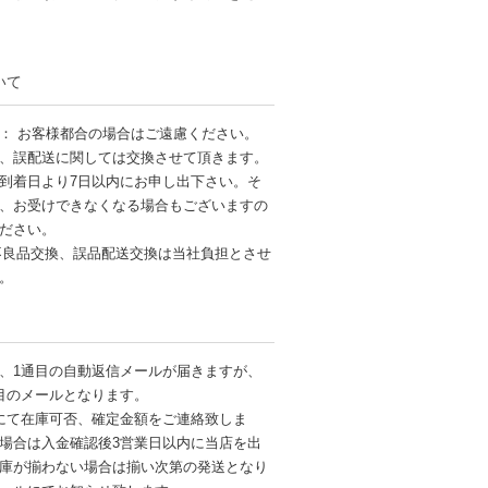
いて
： お客様都合の場合はご遠慮ください。
、誤配送に関しては交換させて頂きます。
到着日より7日以内にお申し出下さい。そ
、お受けできなくなる場合もございますの
ださい。
不良品交換、誤品配送交換は当社負担とさせ
す。
、1通目の自動返信メールが届きますが、
目のメールとなります。
にて在庫可否、確定金額をご連絡致しま
場合は入金確認後3営業日以内に当店を出
庫が揃わない場合は揃い次第の発送となり