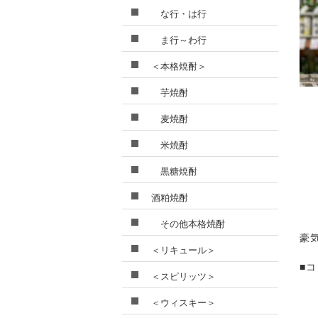
な行・は行
ま行～わ行
＜本格焼酎＞
芋焼酎
麦焼酎
米焼酎
黒糖焼酎
酒粕焼酎
その他本格焼酎
豪
＜リキュール＞
■
＜スピリッツ＞
＜ウィスキー＞