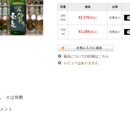
容量
価格
在庫
180
¥2,376
(税込)
在庫あり
0ml
720
¥1,188
(税込)
在庫あり
ml
返品についての詳細はこちら
レビューはありません
気 そば焼酎
コメント