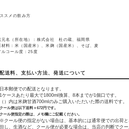
おススメの飲み方
蔵元名（所在地）：株式会社 杜の蔵、福岡県
原材料：米（国産米）、米麹（国産米）、そば、麦
アルコール度：25度
配送料、支払い方法、発送について
日本郵便での配送となります。
1ケースあたり最大で1800ml換算、8本までが1個口です。
（）内は米麹甘酒700mlのみご購入いただいた際の送料です。
クール便は以下送料＋
672
円です。
クール便指定の際は、メモ欄にご記載ください。
※クール便の指定がない場合は、基本的には通常便での出荷と
但し、生酒など、クール便が必要な場合は、当店の判断でクー