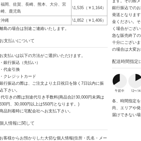
ます。その際メ
福岡、佐賀、長崎、熊本、大分、宮
\1,535（￥1,164）
銀行振込でのお
崎、鹿児島
発送となります
沖縄
\1,852（￥1,406）
金ください。そ
離島の場合は別途ご連絡いたします。
く場合がござい
急な販売終了の
お支払いについて
十分にございま
の場合は大変お
お支払いは以下の方法がご選択いただけます。
配送時間指定
・銀行振込（先払い）
・代金引換
・クレジットカード
銀行振込の際は、ご注文より土日祝日を除く7日以内に振
込下さい。
代引きの際は別途代引き手数料(商品合計30,000円未満は
各、時間指定を
330円、30,000円以上は550円となります。)
尚、エリアや発
商品到着時に宅配会社へお支払下さい。
届けできない場
個人情報に関して
お客様からお預かりした大切な個人情報(住所・氏名・メー